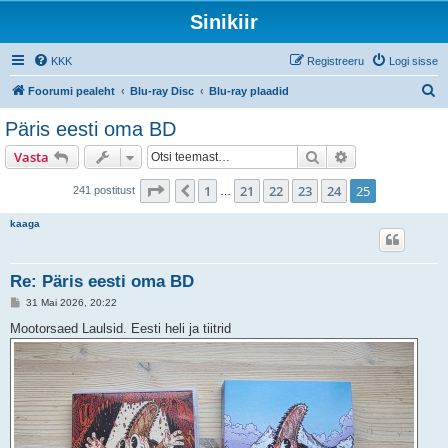
Sinikiir
KKK
Registreeru
Logi sisse
O
Foorumi pealeht
Blu-ray Disc
Blu-ray plaadid
t
Päris eesti oma BD
s
Otsi
Täiendatud otsi
Vasta
i
25
. leht
25
-st
1
21
22
23
24
25
Eelmine
241 postitust
…
kaaga
Re: Päris eesti oma BD
P
31 Mai 2026, 20:22
o
s
Mootorsaed Laulsid. Eesti heli ja tiitrid
t
i
t
u
s