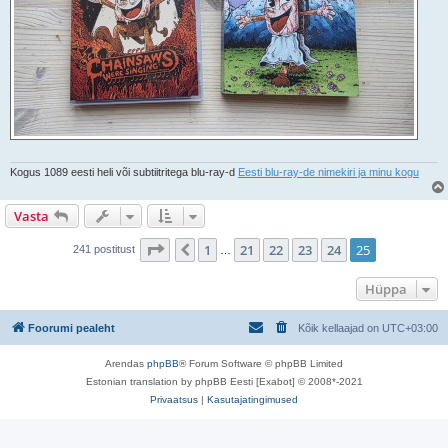
Kogus 1089 eesti heli või subtiitritega blu-ray-d
Eesti blu-ray-de nimekiri ja minu kogu
Vasta
25
. leht
25
-st
1
21
22
23
24
25
Eelmine
241 postitust
…
Hüppa
Foorumi pealeht
Kõik kellaajad on
UTC+03:00
Arendas
phpBB
® Forum Software © phpBB Limited
Estonian translation by phpBB Eesti [Exabot] © 2008*-2021
Privaatsus
|
Kasutajatingimused