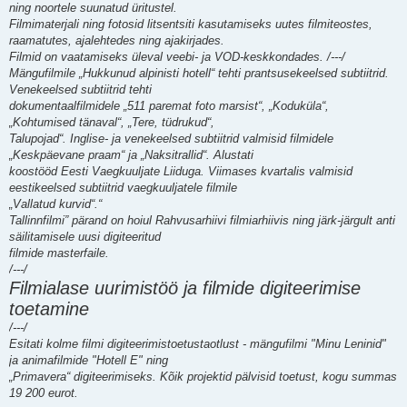
ning noortele suunatud üritustel.
Filmimaterjali ning fotosid litsentsiti kasutamiseks uutes filmiteostes,
raamatutes, ajalehtedes ning ajakirjades.
Filmid on vaatamiseks üleval veebi- ja VOD-keskkondades. /---/
Mängufilmile „Hukkunud alpinisti hotell“ tehti prantsusekeelsed subtiitrid.
Venekeelsed subtiitrid tehti
dokumentaalfilmidele „511 paremat foto marsist“, „Koduküla“,
„Kohtumised tänaval“, „Tere, tüdrukud“,
Talupojad“. Inglise- ja venekeelsed subtiitrid valmisid filmidele
„Keskpäevane praam“ ja „Naksitrallid“. Alustati
koostööd Eesti Vaegkuuljate Liiduga. Viimases kvartalis valmisid
eestikeelsed subtiitrid vaegkuuljatele filmile
„Vallatud kurvid“.“
Tallinnfilmi” pärand on hoiul Rahvusarhiivi filmiarhiivis ning järk-järgult anti
säilitamisele uusi digiteeritud
filmide masterfaile.
/---/
Filmialase uurimistöö ja filmide digiteerimise
toetamine
/---/
Esitati kolme filmi digiteerimistoetustaotlust - mängufilmi "Minu Leninid"
ja animafilmide "Hotell E" ning
„Primavera“ digiteerimiseks. Kõik projektid pälvisid toetust, kogu summas
19 200 eurot.