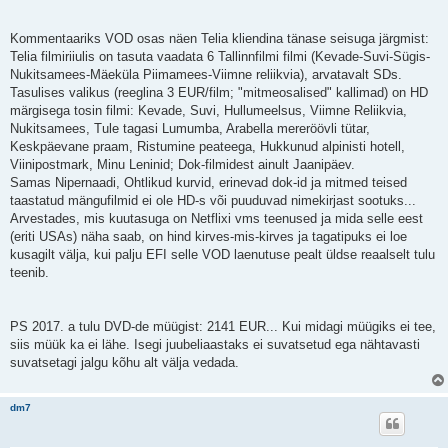
Kommentaariks VOD osas näen Telia kliendina tänase seisuga järgmist:
Telia filmiriiulis on tasuta vaadata 6 Tallinnfilmi filmi (Kevade-Suvi-Sügis-
Nukitsamees-Mäeküla Piimamees-Viimne reliikvia), arvatavalt SDs.
Tasulises valikus (reeglina 3 EUR/film; "mitmeosalised" kallimad) on HD
märgisega tosin filmi: Kevade, Suvi, Hullumeelsus, Viimne Reliikvia,
Nukitsamees, Tule tagasi Lumumba, Arabella mereröövli tütar,
Keskpäevane praam, Ristumine peateega, Hukkunud alpinisti hotell,
Viinipostmark, Minu Leninid; Dok-filmidest ainult Jaanipäev.
Samas Nipernaadi, Ohtlikud kurvid, erinevad dok-id ja mitmed teised
taastatud mängufilmid ei ole HD-s või puuduvad nimekirjast sootuks...
Arvestades, mis kuutasuga on Netflixi vms teenused ja mida selle eest
(eriti USAs) näha saab, on hind kirves-mis-kirves ja tagatipuks ei loe
kusagilt välja, kui palju EFI selle VOD laenutuse pealt üldse reaalselt tulu
teenib.
PS 2017. a tulu DVD-de müügist: 2141 EUR... Kui midagi müügiks ei tee,
siis müük ka ei lähe. Isegi juubeliaastaks ei suvatsetud ega nähtavasti
suvatsetagi jalgu kõhu alt välja vedada.
dm7