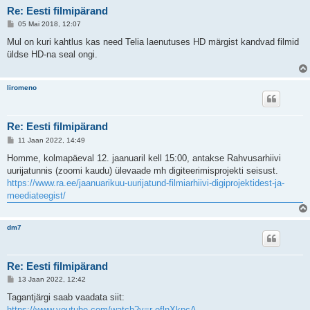
Re: Eesti filmipärand
P
05 Mai 2018, 12:07
o
s
Mul on kuri kahtlus kas need Telia laenutuses HD märgist kandvad filmid
t
üldse HD-na seal ongi.
i
t
u
s
liromeno
Re: Eesti filmipärand
P
11 Jaan 2022, 14:49
o
s
Homme, kolmapäeval 12. jaanuaril kell 15:00, antakse Rahvusarhiivi
t
uurijatunnis (zoomi kaudu) ülevaade mh digiteerimisprojekti seisust.
i
t
https://www.ra.ee/jaanuarikuu-uurijatund-filmiarhiivi-digiprojektidest-ja-
u
meediateegist/
s
dm7
Re: Eesti filmipärand
P
13 Jaan 2022, 12:42
o
s
Tagantjärgi saab vaadata siit:
t
https://www.youtube.com/watch?v=r-eflnXkpcA