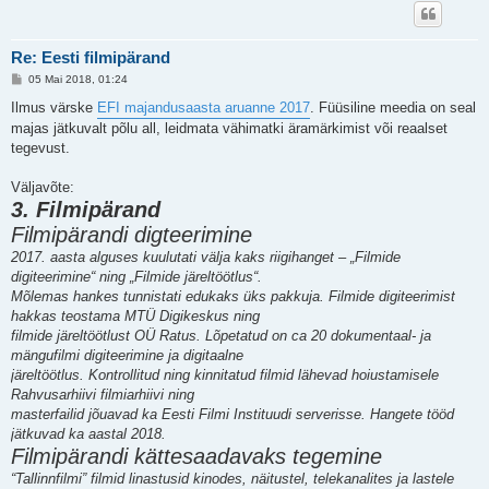
Re: Eesti filmipärand
P
05 Mai 2018, 01:24
o
s
Ilmus värske
EFI majandusaasta aruanne 2017
. Füüsiline meedia on seal
t
majas jätkuvalt põlu all, leidmata vähimatki äramärkimist või reaalset
i
t
tegevust.
u
s
Väljavõte:
3. Filmipärand
Filmipärandi digteerimine
2017. aasta alguses kuulutati välja kaks riigihanget – „Filmide
digiteerimine“ ning „Filmide järeltöötlus“.
Mõlemas hankes tunnistati edukaks üks pakkuja. Filmide digiteerimist
hakkas teostama MTÜ Digikeskus ning
filmide järeltöötlust OÜ Ratus. Lõpetatud on ca 20 dokumentaal- ja
mängufilmi digiteerimine ja digitaalne
järeltöötlus. Kontrollitud ning kinnitatud filmid lähevad hoiustamisele
Rahvusarhiivi filmiarhiivi ning
masterfailid jõuavad ka Eesti Filmi Instituudi serverisse. Hangete tööd
jätkuvad ka aastal 2018.
Filmipärandi kättesaadavaks tegemine
“Tallinnfilmi” filmid linastusid kinodes, näitustel, telekanalites ja lastele