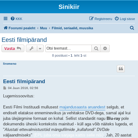
Sinikiir
KKK
Registreeru
Logi sisse
O
Foorumi pealeht
Muu
Filmid, seriaalid, muusika
t
Eesti filmipärand
s
Otsi
Täiendatud otsi
Vasta
i
8 postitust •
1
. leht
1
-st
liromeno
Eesti filmipärand
P
04 Juun 2016, 02:56
o
s
Lugemissoovitus:
t
i
t
Eesti Filmi Instituudi mullusest
majandusaasta aruandest
selgub, et
u
endiselt elatakse enneminevikus ja vehitakse DVD-dega, samal ajal kui
s
juba ülejärgmine formaat on kohal. Sellist standardit nagu
Blu-ray
pole
dokumendis üheski kontekstis mainitud - küll aga võib näiteks lugeda, et
"
Alustati ettevalmistustöid mängufilmide „kullafondi“ DVDde
väljaandmiseks
"
(EPL juba oma sarjaga kattis selle niši)
. Jah, 20 aastat