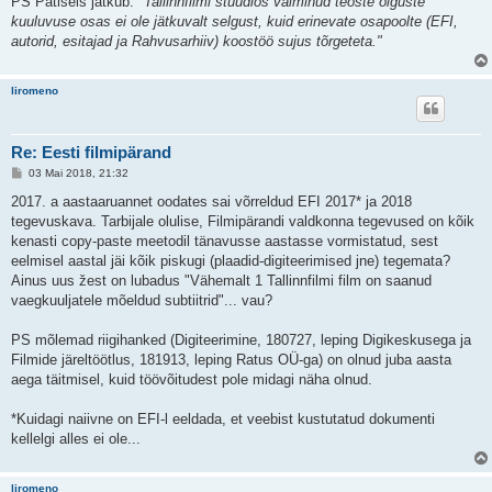
PS Patiseis jätkub:
"Tallinnfilmi stuudios valminud teoste õiguste
kuuluvuse osas ei ole jätkuvalt selgust, kuid erinevate osapoolte (EFI,
autorid, esitajad ja Rahvusarhiiv) koostöö sujus tõrgeteta."
liromeno
Re: Eesti filmipärand
P
03 Mai 2018, 21:32
o
s
2017. a aastaaruannet oodates sai võrreldud EFI 2017* ja 2018
t
tegevuskava. Tarbijale olulise, Filmipärandi valdkonna tegevused on kõik
i
t
kenasti copy-paste meetodil tänavusse aastasse vormistatud, sest
u
eelmisel aastal jäi kõik piskugi (plaadid-digiteerimised jne) tegemata?
s
Ainus uus žest on lubadus "Vähemalt 1 Tallinnfilmi film on saanud
vaegkuuljatele mõeldud subtiitrid"... vau?
PS mõlemad riigihanked (Digiteerimine, 180727, leping Digikeskusega ja
Filmide järeltöötlus, 181913, leping Ratus OÜ-ga) on olnud juba aasta
aega täitmisel, kuid töövõitudest pole midagi näha olnud.
*Kuidagi naiivne on EFI-l eeldada, et veebist kustutatud dokumenti
kellelgi alles ei ole...
liromeno