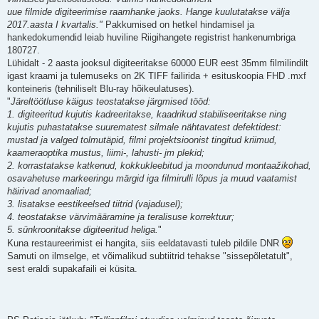
uue filmide digiteerimise raamhanke jaoks. Hange kuulutatakse välja
2017.aasta I kvartalis."
Pakkumised on hetkel hindamisel ja
hankedokumendid leiab huviline Riigihangete registrist hankenumbriga
180727.
Lühidalt - 2 aasta jooksul digiteeritakse 60000 EUR eest 35mm filmilindilt
igast kraami ja tulemuseks on 2K TIFF failirida + esituskoopia FHD .mxf
konteineris (tehniliselt Blu-ray hõikeulatuses).
"
Järeltöötluse käigus teostatakse järgmised tööd:
1. digiteeritud kujutis kadreeritakse, kaadrikud stabiliseeritakse ning
kujutis puhastatakse suurematest silmale nähtavatest defektidest:
mustad ja valged tolmutäpid, filmi projektsioonist tingitud kriimud,
kaameraoptika mustus, liimi-, lahusti- jm plekid;
2. korrastatakse katkenud, kokkukleebitud ja moondunud montaažikohad,
osavahetuse markeeringu märgid iga filmirulli lõpus ja muud vaatamist
häirivad anomaaliad;
3. lisatakse eestikeelsed tiitrid (vajadusel);
4. teostatakse värvimääramine ja teralisuse korrektuur;
5. sünkroonitakse digiteeritud heliga.
"
Kuna restaureerimist ei hangita, siis eeldatavasti tuleb pildile DNR
Samuti on ilmselge, et võimalikud subtiitrid tehakse "sissepõletatult",
sest eraldi supakafaili ei küsita.