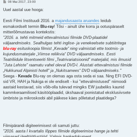
P
08 Mai 2017, 23:00
o
s
Uuel aastal uue hooga:
t
i
t
Eesti Filmi Instituudi 2016. a
majandusaasta aruandes
leidub
u
esmakordselt termin
Blu-ray
! Tõsi - ainult ühe korra ja ootuspäraselt
s
mitterõõmustavas kontekstis:
"2016. a. tehti mitmeid ettevalmistusi filmide DVD-plaatidel
väljaandmiseks. Sealhulgas tehti inglise- ja venekeelsete subtiitritega
blu-ray
esituskoopia filmist „Kevade“ ning valmistati ette tootmis- ja
kujundusmaterjale „Viimse reliikvia“ DVD väljaandmiseks. Eesti
Teatriliidule litsentseeriti filmi „Teatrivariatsioonid“ materjalid, mis ilmusid
"Juta Lehiste" raamatu vahel oleval DVD-l. Alustati ettevalmistusi filmide
„Hukkunud Alpinisti hotell“ ja „Nukitsamees“ DVD väljaandmiseks."
Seega -
Kevade
Blu-ray on olemas aga osta seda ei saa. Ning EFI DVD-
sid VR, HAH ja Nukiga ei ole endiselt - kui "ettevalmistused" niimoodi
aastaid kestavad, siis võib-olla tulevad mingiks EW juubeliks kaunid
kammkeraamilised käsitööplaadid, ükshaaval joonistatud eksklusiivsete
ümbriste ja mikroskoobi abil päikese käes põletatud plaatidega?
Filmipärandi digiteerimisest oli samuti juttu:
"2016. aasta I kvartalis lõppes filmide digiteerimise hange ja tehti
viimased järeltöötlustööd. Valmis hankedokument