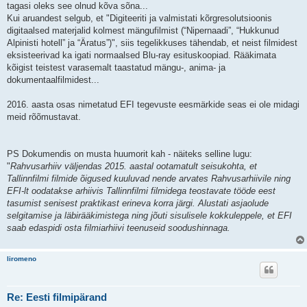
tagasi oleks see olnud kõva sõna...
Kui aruandest selgub, et "Digiteeriti ja valmistati kõrgresolutsioonis
digitaalsed materjalid kolmest mängufilmist (“Nipernaadi”, “Hukkunud
Alpinisti hotell” ja “Äratus”)", siis tegelikkuses tähendab, et neist filmidest
eksisteerivad ka igati normaalsed Blu-ray esituskoopiad. Rääkimata
kõigist teistest varasemalt taastatud mängu-, anima- ja
dokumentaalfilmidest...
2016. aasta osas nimetatud EFI tegevuste eesmärkide seas ei ole midagi
meid rõõmustavat.
PS Dokumendis on musta huumorit kah - näiteks selline lugu:
"
Rahvusarhiiv väljendas 2015. aastal ootamatult seisukohta, et
Tallinnfilmi filmide õigused kuuluvad nende arvates Rahvusarhiivile ning
EFI-lt oodatakse arhiivis Tallinnfilmi filmidega teostavate tööde eest
tasumist senisest praktikast erineva korra järgi. Alustati asjaolude
selgitamise ja läbirääkimistega ning jõuti sisulisele kokkuleppele, et EFI
saab edaspidi osta filmiarhiivi teenuseid soodushinnaga.
liromeno
Re: Eesti filmipärand