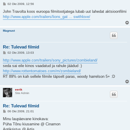
P
02 Okt 2009, 12:56
o
s
John Travolta koos euroopa filmitootjatega lubab uut lahedat aktsioonfilmi
t
http://www.apple.com/trailers/lions_gat ... swithlove/
i
t
u
s
Magnust
Re: Tulevad filmid
P
02 Okt 2009, 13:03
o
s
http://www.apple.com/trailers/sony_pictures/zombieland/
t
seda sai eile kinos vaadatud ja rahule jäädud :)
i
t
http://www.rottentomatoes.com/m/zombieland/
u
RT 89% on kah sellele filmile täpselt paras, woody harrelson 5+ :D
s
eerik
Site Admin
Re: Tulevad filmid
P
06 Okt 2009, 21:01
o
s
Minu laupäevane kinokava:
t
Püha Tõnu kiusamine @ Cinamon
i
t
Antikristus @ Artis