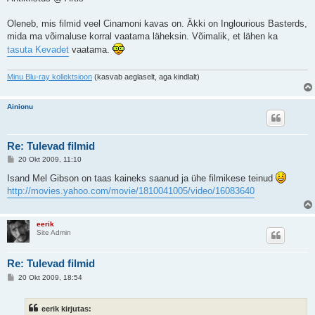
u
s
Oleneb, mis filmid veel Cinamoni kavas on. Äkki on Inglourious Basterds,
mida ma võimaluse korral vaatama läheksin. Võimalik, et lähen ka
tasuta Kevadet
vaatama.
Minu Blu-ray kollektsioon
(kasvab aeglaselt, aga kindlalt)
Ainionu
Re: Tulevad filmid
P
20 Okt 2009, 11:10
o
s
Isand Mel Gibson on taas kaineks saanud ja ühe filmikese teinud
t
http://movies.yahoo.com/movie/1810041005/video/16083640
i
t
u
s
eerik
Site Admin
Re: Tulevad filmid
P
20 Okt 2009, 18:54
o
s
t
eerik kirjutas:
i