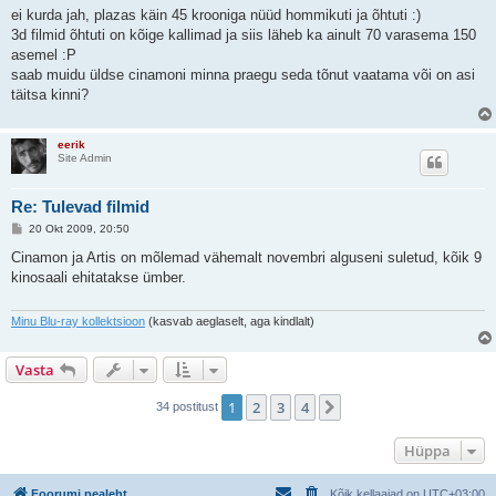
ei kurda jah, plazas käin 45 krooniga nüüd hommikuti ja õhtuti :)
3d filmid õhtuti on kõige kallimad ja siis läheb ka ainult 70 varasema 150
asemel :P
saab muidu üldse cinamoni minna praegu seda tõnut vaatama või on asi
täitsa kinni?
eerik
Site Admin
Re: Tulevad filmid
P
20 Okt 2009, 20:50
o
s
Cinamon ja Artis on mõlemad vähemalt novembri alguseni suletud, kõik 9
t
kinosaali ehitatakse ümber.
i
t
u
s
Minu Blu-ray kollektsioon
(kasvab aeglaselt, aga kindlalt)
Vasta
1
2
3
4
Järgmine
34 postitust
Hüppa
Foorumi pealeht
Kõik kellaajad on
UTC+03:00