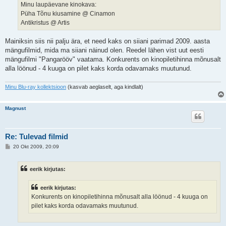
t
Minu laupäevane kinokava:
u
Püha Tõnu kiusamine @ Cinamon
s
Antikristus @ Artis
Mainiksin siis nii palju ära, et need kaks on siiani parimad 2009. aasta
mängufilmid, mida ma siiani näinud olen. Reedel lähen vist uut eesti
mängufilmi "Pangarööv" vaatama. Konkurents on kinopiletihinna mõnusalt
alla löönud - 4 kuuga on pilet kaks korda odavamaks muutunud.
Minu Blu-ray kollektsioon
(kasvab aeglaselt, aga kindlalt)
Magnust
Re: Tulevad filmid
P
20 Okt 2009, 20:09
o
s
t
eerik kirjutas:
i
t
u
eerik kirjutas:
s
Konkurents on kinopiletihinna mõnusalt alla löönud - 4 kuuga on
pilet kaks korda odavamaks muutunud.