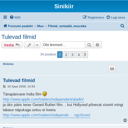
Sinikiir
KKK
Registreeru
Logi sisse
O
Foorumi pealeht
Muu
Filmid, seriaalid, muusika
t
Tulevad filmid
s
Otsi
Täiendatud otsi
Vasta
i
1
2
3
4
Järgmine
34 postitust
Ainionu
Tulevad filmid
P
10 Sept 2009, 13:54
o
s
Tänapäevane India film
t
http://www.apple.com/trailers/independent/aladin/
i
t
ja üks päris terav Gerard Butleri film... kui Hollyood põnevat stoorit mingi
u
labase näpukaga untsu ei keera
s
http://www.apple.com/trailers/independe ... ngcitizen/