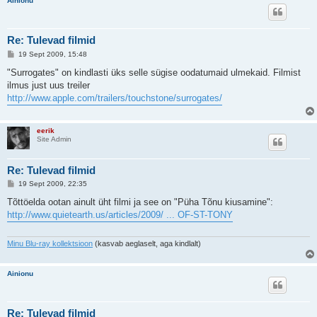
Ainionu
Re: Tulevad filmid
P
19 Sept 2009, 15:48
o
s
"Surrogates" on kindlasti üks selle sügise oodatumaid ulmekaid. Filmist
t
ilmus just uus treiler
i
t
http://www.apple.com/trailers/touchstone/surrogates/
u
s
eerik
Site Admin
Re: Tulevad filmid
P
19 Sept 2009, 22:35
o
s
Tõttöelda ootan ainult üht filmi ja see on "Püha Tõnu kiusamine":
t
http://www.quietearth.us/articles/2009/ ... OF-ST-TONY
i
t
u
s
Minu Blu-ray kollektsioon
(kasvab aeglaselt, aga kindlalt)
Ainionu
Re: Tulevad filmid