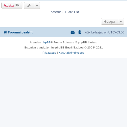
Vasta
1 postitus •
1
. leht
1
-st
Hüppa
Foorumi pealeht
Kõik kellaajad on
UTC+03:00
Arendas
phpBB
® Forum Software © phpBB Limited
Estonian translation by phpBB Eesti [Exabot] © 2008*-2021
Privaatsus
|
Kasutajatingimused