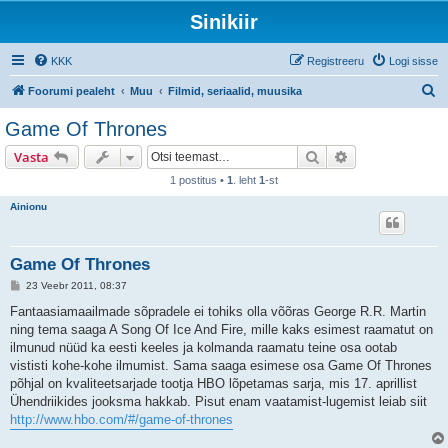
Sinikiir
KKK
Registreeru
Logi sisse
O
Foorumi pealeht
Muu
Filmid, seriaalid, muusika
t
Game Of Thrones
s
Otsi
Täiendatud otsi
Vasta
i
1 postitus •
1
. leht
1
-st
Ainionu
Game Of Thrones
P
23 Veebr 2011, 08:37
o
s
Fantaasiamaailmade sõpradele ei tohiks olla võõras George R.R. Martin
t
ning tema saaga A Song Of Ice And Fire, mille kaks esimest raamatut on
i
t
ilmunud nüüd ka eesti keeles ja kolmanda raamatu teine osa ootab
u
vististi kohe-kohe ilmumist. Sama saaga esimese osa Game Of Thrones
s
põhjal on kvaliteetsarjade tootja HBO lõpetamas sarja, mis 17. aprillist
Ühendriikides jooksma hakkab. Pisut enam vaatamist-lugemist leiab siit
http://www.hbo.com/#/game-of-thrones