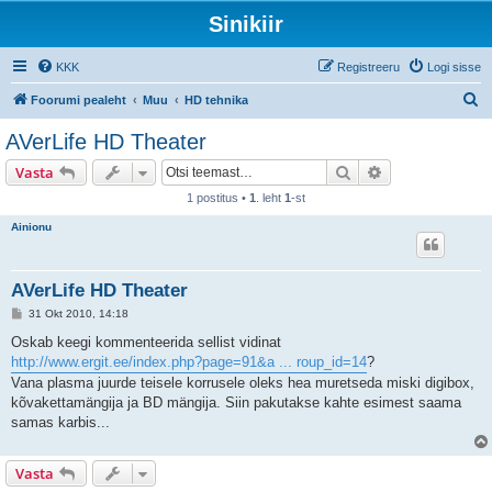
Sinikiir
KKK
Registreeru
Logi sisse
O
Foorumi pealeht
Muu
HD tehnika
t
AVerLife HD Theater
s
Otsi
Täiendatud otsi
Vasta
i
1 postitus •
1
. leht
1
-st
Ainionu
AVerLife HD Theater
P
31 Okt 2010, 14:18
o
s
Oskab keegi kommenteerida sellist vidinat
t
http://www.ergit.ee/index.php?page=91&a ... roup_id=14
?
i
t
Vana plasma juurde teisele korrusele oleks hea muretseda miski digibox,
u
kõvakettamängija ja BD mängija. Siin pakutakse kahte esimest saama
s
samas karbis...
Vasta