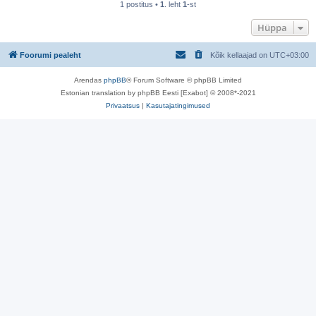
1 postitus •
1
. leht
1
-st
Hüppa
Foorumi pealeht
Kõik kellaajad on
UTC+03:00
Arendas
phpBB
® Forum Software © phpBB Limited
Estonian translation by phpBB Eesti [Exabot] © 2008*-2021
Privaatsus
|
Kasutajatingimused