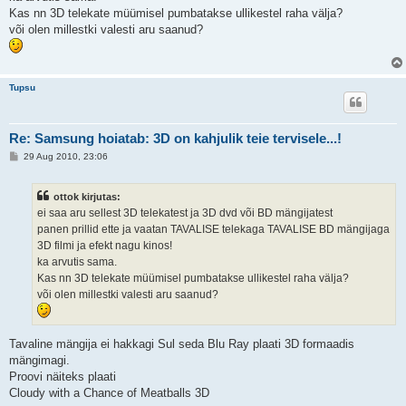
Kas nn 3D telekate müümisel pumbatakse ullikestel raha välja?
või olen millestki valesti aru saanud?
Tupsu
Re: Samsung hoiatab: 3D on kahjulik teie tervisele...!
P
29 Aug 2010, 23:06
o
s
t
ottok kirjutas:
i
t
ei saa aru sellest 3D telekatest ja 3D dvd või BD mängijatest
u
panen prillid ette ja vaatan TAVALISE telekaga TAVALISE BD mängijaga
s
3D filmi ja efekt nagu kinos!
ka arvutis sama.
Kas nn 3D telekate müümisel pumbatakse ullikestel raha välja?
või olen millestki valesti aru saanud?
Tavaline mängija ei hakkagi Sul seda Blu Ray plaati 3D formaadis
mängimagi.
Proovi näiteks plaati
Cloudy with a Chance of Meatballs 3D