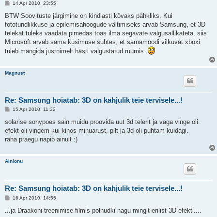
P
14 Apr 2010, 23:55
o
s
BTW Soovituste järgimine on kindlasti kõvaks pähkliks. Kui
t
fototundlikkuse ja epilemisahoogude vältimiseks arvab Samsung, et 3D
i
t
telekat tuleks vaadata pimedas toas ilma segavate valgusallikateta, siis
u
Microsoft arvab sama küsimuse suhtes, et samamoodi vilkuvat xboxi
s
tuleb mängida justnimelt hästi valgustatud ruumis.
Magnust
Re: Samsung hoiatab: 3D on kahjulik teie tervisele...!
P
15 Apr 2010, 11:32
o
s
solarise sonypoes sain muidu proovida uut 3d telerit ja väga vinge oli.
t
efekt oli vingem kui kinos minuarust, pilt ja 3d oli puhtam kuidagi.
i
t
raha praegu napib ainult :)
u
s
Ainionu
Re: Samsung hoiatab: 3D on kahjulik teie tervisele...!
P
16 Apr 2010, 14:55
o
s
...ja Draakoni treenimise filmis polnudki nagu mingit erilist 3D efekti....
t