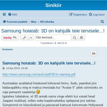
Sinikiir
KKK
Registreeru
Logi sisse
O
Foorumi pealeht
Muu
HD tehnika
t
Samsung hoiatab: 3D on kahjulik teie tervisele...!
s
Otsi
Täiendatud otsi
Vasta
i
7 postitust •
1
. leht
1
-st
liromeno
Samsung hoiatab: 3D on kahjulik teie tervisele...!
P
14 Apr 2010, 23:48
o
s
http://www.samsung.com/au/tv/pdf/3D-tv-warning.pdf
t
i
t
Austraalias avaldatud hoiatused külvavad hirmu, õudu, paanikat jms
u
hädavajalikku ning ei maksa imestada kui "Avatar II" pileti ostmiseks on
s
vaja perearsti saatekirja
Igatahes lubatakse, et 3D annab sama vinge efekti kui vanad head
Jaapani multikad, milles nobe kaadrivaheldus epilepsiat jms tekitas.
Sümptomid on klassikalised ja paistavad kattuvat kehvemate Hollywoodi