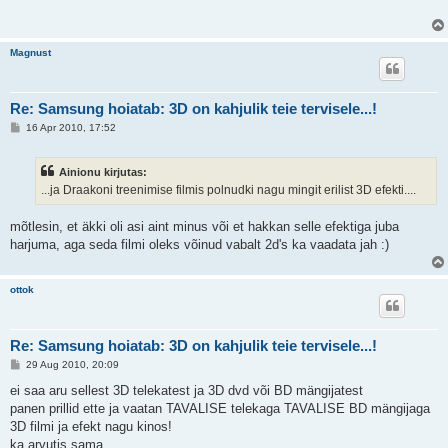
i
t
u
s
Magnust
Re: Samsung hoiatab: 3D on kahjulik teie tervisele...!
P
16 Apr 2010, 17:52
o
s
t
Ainionu kirjutas:
i
t
...ja Draakoni treenimise filmis polnudki nagu mingit erilist 3D efekti....
u
s
mõtlesin, et äkki oli asi aint minus või et hakkan selle efektiga juba
harjuma, aga seda filmi oleks võinud vabalt 2d's ka vaadata jah :)
ottok
Re: Samsung hoiatab: 3D on kahjulik teie tervisele...!
P
29 Aug 2010, 20:09
o
s
ei saa aru sellest 3D telekatest ja 3D dvd või BD mängijatest
t
panen prillid ette ja vaatan TAVALISE telekaga TAVALISE BD mängijaga
i
t
3D filmi ja efekt nagu kinos!
u
ka arvutis sama.
s