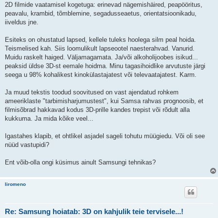
2D filmide vaatamisel kogetuga: erinevad nägemishäired, peapööritus,
peavalu, krambid, tõmblemine, segadusseaetus, orientatsioonikadu,
iiveldus jne.
Esiteks on ohustatud lapsed, kellele tuleks hoolega silm peal hoida.
Teismelised kah. Siis loomulikult lapseootel naesterahvad. Vanurid.
Muidu raskelt haiged. Väljamagamata. Ja/või alkoholijoobes isikud...
peaksid üldse 3D-st eemale hoidma. Minu tagasihoidlike arvutuste järgi
seega u 98% kohalikest kinokülastajatest või televaatajatest. Karm.
Ja muud tekstis toodud soovitused on vast ajendatud rohkem
ameeriklaste "tarbimisharjumustest", kui Samsa rahvas prognoosib, et
filmisõbrad hakkavad kodus 3D-prille kandes trepist või rõdult alla
kukkuma. Ja mida kõike veel...
Igastahes klapib, et ohtlikel asjadel sageli tohutu müügiedu. Või oli see
nüüd vastupidi?
Ent võib-olla ongi küsimus ainult Samsungi tehnikas?
liromeno
Re: Samsung hoiatab: 3D on kahjulik teie tervisele...!