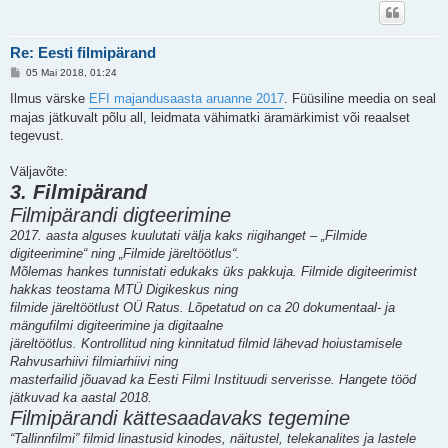
Re: Eesti filmipärand
P
05 Mai 2018, 01:24
o
s
Ilmus värske
EFI majandusaasta aruanne 2017
. Füüsiline meedia on seal
t
majas jätkuvalt põlu all, leidmata vähimatki äramärkimist või reaalset
i
t
tegevust.
u
s
Väljavõte:
3. Filmipärand
Filmipärandi digteerimine
2017. aasta alguses kuulutati välja kaks riigihanget – „Filmide
digiteerimine“ ning „Filmide järeltöötlus“.
Mõlemas hankes tunnistati edukaks üks pakkuja. Filmide digiteerimist
hakkas teostama MTÜ Digikeskus ning
filmide järeltöötlust OÜ Ratus. Lõpetatud on ca 20 dokumentaal- ja
mängufilmi digiteerimine ja digitaalne
järeltöötlus. Kontrollitud ning kinnitatud filmid lähevad hoiustamisele
Rahvusarhiivi filmiarhiivi ning
masterfailid jõuavad ka Eesti Filmi Instituudi serverisse. Hangete tööd
jätkuvad ka aastal 2018.
Filmipärandi kättesaadavaks tegemine
“Tallinnfilmi” filmid linastusid kinodes, näitustel, telekanalites ja lastele