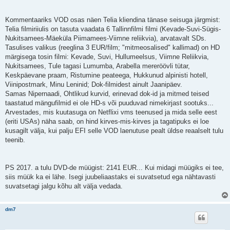
Kommentaariks VOD osas näen Telia kliendina tänase seisuga järgmist:
Telia filmiriiulis on tasuta vaadata 6 Tallinnfilmi filmi (Kevade-Suvi-Sügis-
Nukitsamees-Mäeküla Piimamees-Viimne reliikvia), arvatavalt SDs.
Tasulises valikus (reeglina 3 EUR/film; "mitmeosalised" kallimad) on HD
märgisega tosin filmi: Kevade, Suvi, Hullumeelsus, Viimne Reliikvia,
Nukitsamees, Tule tagasi Lumumba, Arabella mereröövli tütar,
Keskpäevane praam, Ristumine peateega, Hukkunud alpinisti hotell,
Viinipostmark, Minu Leninid; Dok-filmidest ainult Jaanipäev.
Samas Nipernaadi, Ohtlikud kurvid, erinevad dok-id ja mitmed teised
taastatud mängufilmid ei ole HD-s või puuduvad nimekirjast sootuks...
Arvestades, mis kuutasuga on Netflixi vms teenused ja mida selle eest
(eriti USAs) näha saab, on hind kirves-mis-kirves ja tagatipuks ei loe
kusagilt välja, kui palju EFI selle VOD laenutuse pealt üldse reaalselt tulu
teenib.
PS 2017. a tulu DVD-de müügist: 2141 EUR... Kui midagi müügiks ei tee,
siis müük ka ei lähe. Isegi juubeliaastaks ei suvatsetud ega nähtavasti
suvatsetagi jalgu kõhu alt välja vedada.
dm7