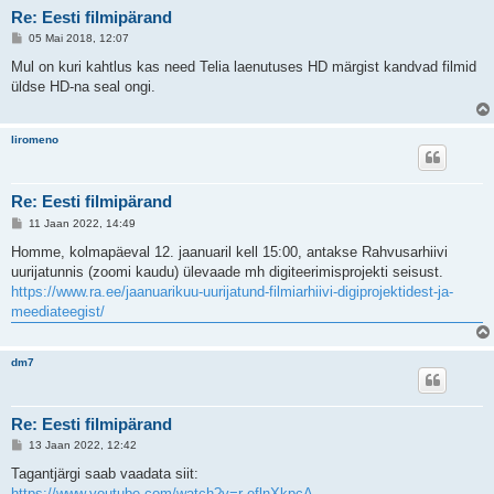
Re: Eesti filmipärand
P
05 Mai 2018, 12:07
o
s
Mul on kuri kahtlus kas need Telia laenutuses HD märgist kandvad filmid
t
üldse HD-na seal ongi.
i
t
u
s
liromeno
Re: Eesti filmipärand
P
11 Jaan 2022, 14:49
o
s
Homme, kolmapäeval 12. jaanuaril kell 15:00, antakse Rahvusarhiivi
t
uurijatunnis (zoomi kaudu) ülevaade mh digiteerimisprojekti seisust.
i
t
https://www.ra.ee/jaanuarikuu-uurijatund-filmiarhiivi-digiprojektidest-ja-
u
meediateegist/
s
dm7
Re: Eesti filmipärand
P
13 Jaan 2022, 12:42
o
s
Tagantjärgi saab vaadata siit:
t
https://www.youtube.com/watch?v=r-eflnXkpcA