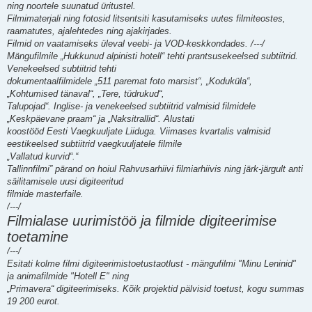
ning noortele suunatud üritustel.
Filmimaterjali ning fotosid litsentsiti kasutamiseks uutes filmiteostes,
raamatutes, ajalehtedes ning ajakirjades.
Filmid on vaatamiseks üleval veebi- ja VOD-keskkondades. /---/
Mängufilmile „Hukkunud alpinisti hotell“ tehti prantsusekeelsed subtiitrid.
Venekeelsed subtiitrid tehti
dokumentaalfilmidele „511 paremat foto marsist“, „Koduküla“,
„Kohtumised tänaval“, „Tere, tüdrukud“,
Talupojad“. Inglise- ja venekeelsed subtiitrid valmisid filmidele
„Keskpäevane praam“ ja „Naksitrallid“. Alustati
koostööd Eesti Vaegkuuljate Liiduga. Viimases kvartalis valmisid
eestikeelsed subtiitrid vaegkuuljatele filmile
„Vallatud kurvid“.“
Tallinnfilmi” pärand on hoiul Rahvusarhiivi filmiarhiivis ning järk-järgult anti
säilitamisele uusi digiteeritud
filmide masterfaile.
/---/
Filmialase uurimistöö ja filmide digiteerimise
toetamine
/---/
Esitati kolme filmi digiteerimistoetustaotlust - mängufilmi "Minu Leninid"
ja animafilmide "Hotell E" ning
„Primavera“ digiteerimiseks. Kõik projektid pälvisid toetust, kogu summas
19 200 eurot.