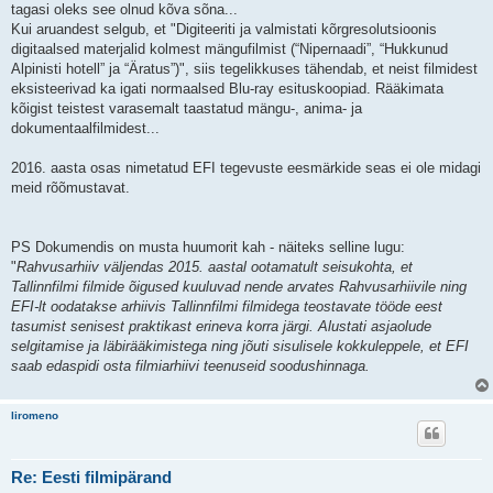
tagasi oleks see olnud kõva sõna...
Kui aruandest selgub, et "Digiteeriti ja valmistati kõrgresolutsioonis
digitaalsed materjalid kolmest mängufilmist (“Nipernaadi”, “Hukkunud
Alpinisti hotell” ja “Äratus”)", siis tegelikkuses tähendab, et neist filmidest
eksisteerivad ka igati normaalsed Blu-ray esituskoopiad. Rääkimata
kõigist teistest varasemalt taastatud mängu-, anima- ja
dokumentaalfilmidest...
2016. aasta osas nimetatud EFI tegevuste eesmärkide seas ei ole midagi
meid rõõmustavat.
PS Dokumendis on musta huumorit kah - näiteks selline lugu:
"
Rahvusarhiiv väljendas 2015. aastal ootamatult seisukohta, et
Tallinnfilmi filmide õigused kuuluvad nende arvates Rahvusarhiivile ning
EFI-lt oodatakse arhiivis Tallinnfilmi filmidega teostavate tööde eest
tasumist senisest praktikast erineva korra järgi. Alustati asjaolude
selgitamise ja läbirääkimistega ning jõuti sisulisele kokkuleppele, et EFI
saab edaspidi osta filmiarhiivi teenuseid soodushinnaga.
liromeno
Re: Eesti filmipärand