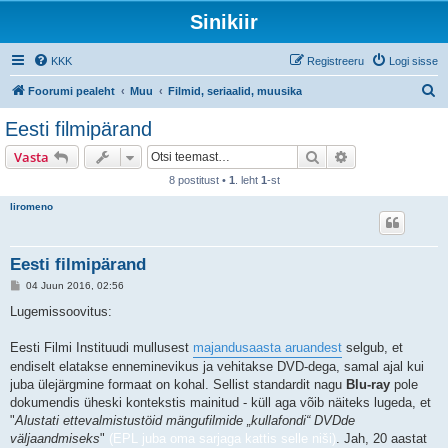
Sinikiir
KKK
Registreeru
Logi sisse
O
Foorumi pealeht
Muu
Filmid, seriaalid, muusika
t
Eesti filmipärand
s
Otsi
Täiendatud otsi
Vasta
i
8 postitust •
1
. leht
1
-st
liromeno
Eesti filmipärand
P
04 Juun 2016, 02:56
o
s
Lugemissoovitus:
t
i
t
Eesti Filmi Instituudi mullusest
majandusaasta aruandest
selgub, et
u
endiselt elatakse enneminevikus ja vehitakse DVD-dega, samal ajal kui
s
juba ülejärgmine formaat on kohal. Sellist standardit nagu
Blu-ray
pole
dokumendis üheski kontekstis mainitud - küll aga võib näiteks lugeda, et
"
Alustati ettevalmistustöid mängufilmide „kullafondi“ DVDde
väljaandmiseks
"
(EPL juba oma sarjaga kattis selle niši)
. Jah, 20 aastat