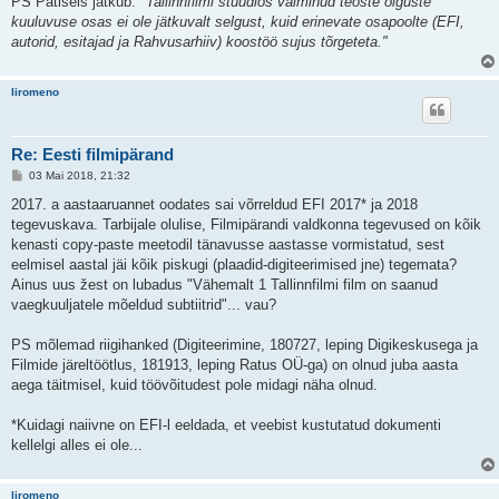
PS Patiseis jätkub:
"Tallinnfilmi stuudios valminud teoste õiguste
kuuluvuse osas ei ole jätkuvalt selgust, kuid erinevate osapoolte (EFI,
autorid, esitajad ja Rahvusarhiiv) koostöö sujus tõrgeteta."
liromeno
Re: Eesti filmipärand
P
03 Mai 2018, 21:32
o
s
2017. a aastaaruannet oodates sai võrreldud EFI 2017* ja 2018
t
tegevuskava. Tarbijale olulise, Filmipärandi valdkonna tegevused on kõik
i
t
kenasti copy-paste meetodil tänavusse aastasse vormistatud, sest
u
eelmisel aastal jäi kõik piskugi (plaadid-digiteerimised jne) tegemata?
s
Ainus uus žest on lubadus "Vähemalt 1 Tallinnfilmi film on saanud
vaegkuuljatele mõeldud subtiitrid"... vau?
PS mõlemad riigihanked (Digiteerimine, 180727, leping Digikeskusega ja
Filmide järeltöötlus, 181913, leping Ratus OÜ-ga) on olnud juba aasta
aega täitmisel, kuid töövõitudest pole midagi näha olnud.
*Kuidagi naiivne on EFI-l eeldada, et veebist kustutatud dokumenti
kellelgi alles ei ole...
liromeno