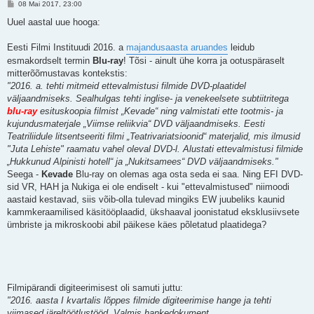
P
08 Mai 2017, 23:00
o
s
Uuel aastal uue hooga:
t
i
t
Eesti Filmi Instituudi 2016. a
majandusaasta aruandes
leidub
u
esmakordselt termin
Blu-ray
! Tõsi - ainult ühe korra ja ootuspäraselt
s
mitterõõmustavas kontekstis:
"2016. a. tehti mitmeid ettevalmistusi filmide DVD-plaatidel
väljaandmiseks. Sealhulgas tehti inglise- ja venekeelsete subtiitritega
blu-ray
esituskoopia filmist „Kevade“ ning valmistati ette tootmis- ja
kujundusmaterjale „Viimse reliikvia“ DVD väljaandmiseks. Eesti
Teatriliidule litsentseeriti filmi „Teatrivariatsioonid“ materjalid, mis ilmusid
"Juta Lehiste" raamatu vahel oleval DVD-l. Alustati ettevalmistusi filmide
„Hukkunud Alpinisti hotell“ ja „Nukitsamees“ DVD väljaandmiseks."
Seega -
Kevade
Blu-ray on olemas aga osta seda ei saa. Ning EFI DVD-
sid VR, HAH ja Nukiga ei ole endiselt - kui "ettevalmistused" niimoodi
aastaid kestavad, siis võib-olla tulevad mingiks EW juubeliks kaunid
kammkeraamilised käsitööplaadid, ükshaaval joonistatud eksklusiivsete
ümbriste ja mikroskoobi abil päikese käes põletatud plaatidega?
Filmipärandi digiteerimisest oli samuti juttu:
"2016. aasta I kvartalis lõppes filmide digiteerimise hange ja tehti
viimased järeltöötlustööd. Valmis hankedokument