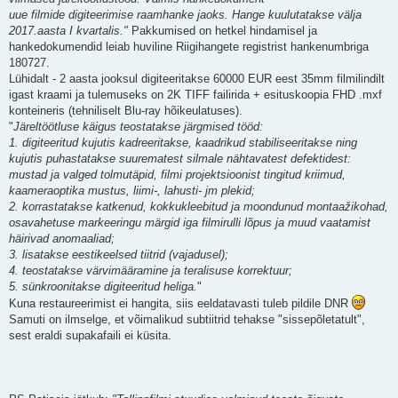
uue filmide digiteerimise raamhanke jaoks. Hange kuulutatakse välja
2017.aasta I kvartalis."
Pakkumised on hetkel hindamisel ja
hankedokumendid leiab huviline Riigihangete registrist hankenumbriga
180727.
Lühidalt - 2 aasta jooksul digiteeritakse 60000 EUR eest 35mm filmilindilt
igast kraami ja tulemuseks on 2K TIFF failirida + esituskoopia FHD .mxf
konteineris (tehniliselt Blu-ray hõikeulatuses).
"
Järeltöötluse käigus teostatakse järgmised tööd:
1. digiteeritud kujutis kadreeritakse, kaadrikud stabiliseeritakse ning
kujutis puhastatakse suurematest silmale nähtavatest defektidest:
mustad ja valged tolmutäpid, filmi projektsioonist tingitud kriimud,
kaameraoptika mustus, liimi-, lahusti- jm plekid;
2. korrastatakse katkenud, kokkukleebitud ja moondunud montaažikohad,
osavahetuse markeeringu märgid iga filmirulli lõpus ja muud vaatamist
häirivad anomaaliad;
3. lisatakse eestikeelsed tiitrid (vajadusel);
4. teostatakse värvimääramine ja teralisuse korrektuur;
5. sünkroonitakse digiteeritud heliga.
"
Kuna restaureerimist ei hangita, siis eeldatavasti tuleb pildile DNR
Samuti on ilmselge, et võimalikud subtiitrid tehakse "sissepõletatult",
sest eraldi supakafaili ei küsita.