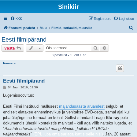
Sinikiir
KKK
Registreeru
Logi sisse
O
Foorumi pealeht
Muu
Filmid, seriaalid, muusika
t
Eesti filmipärand
s
Otsi
Täiendatud otsi
Vasta
i
8 postitust •
1
. leht
1
-st
liromeno
Eesti filmipärand
P
04 Juun 2016, 02:56
o
s
Lugemissoovitus:
t
i
t
Eesti Filmi Instituudi mullusest
majandusaasta aruandest
selgub, et
u
endiselt elatakse enneminevikus ja vehitakse DVD-dega, samal ajal kui
s
juba ülejärgmine formaat on kohal. Sellist standardit nagu
Blu-ray
pole
dokumendis üheski kontekstis mainitud - küll aga võib näiteks lugeda, et
"
Alustati ettevalmistustöid mängufilmide „kullafondi“ DVDde
väljaandmiseks
"
(EPL juba oma sarjaga kattis selle niši)
. Jah, 20 aastat