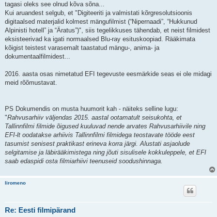
tagasi oleks see olnud kõva sõna...
Kui aruandest selgub, et "Digiteeriti ja valmistati kõrgresolutsioonis
digitaalsed materjalid kolmest mängufilmist (“Nipernaadi”, “Hukkunud
Alpinisti hotell” ja “Äratus”)", siis tegelikkuses tähendab, et neist filmidest
eksisteerivad ka igati normaalsed Blu-ray esituskoopiad. Rääkimata
kõigist teistest varasemalt taastatud mängu-, anima- ja
dokumentaalfilmidest...
2016. aasta osas nimetatud EFI tegevuste eesmärkide seas ei ole midagi
meid rõõmustavat.
PS Dokumendis on musta huumorit kah - näiteks selline lugu:
"
Rahvusarhiiv väljendas 2015. aastal ootamatult seisukohta, et
Tallinnfilmi filmide õigused kuuluvad nende arvates Rahvusarhiivile ning
EFI-lt oodatakse arhiivis Tallinnfilmi filmidega teostavate tööde eest
tasumist senisest praktikast erineva korra järgi. Alustati asjaolude
selgitamise ja läbirääkimistega ning jõuti sisulisele kokkuleppele, et EFI
saab edaspidi osta filmiarhiivi teenuseid soodushinnaga.
liromeno
Re: Eesti filmipärand