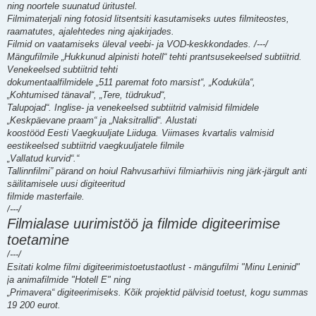
ning noortele suunatud üritustel.
Filmimaterjali ning fotosid litsentsiti kasutamiseks uutes filmiteostes,
raamatutes, ajalehtedes ning ajakirjades.
Filmid on vaatamiseks üleval veebi- ja VOD-keskkondades. /---/
Mängufilmile „Hukkunud alpinisti hotell“ tehti prantsusekeelsed subtiitrid.
Venekeelsed subtiitrid tehti
dokumentaalfilmidele „511 paremat foto marsist“, „Koduküla“,
„Kohtumised tänaval“, „Tere, tüdrukud“,
Talupojad“. Inglise- ja venekeelsed subtiitrid valmisid filmidele
„Keskpäevane praam“ ja „Naksitrallid“. Alustati
koostööd Eesti Vaegkuuljate Liiduga. Viimases kvartalis valmisid
eestikeelsed subtiitrid vaegkuuljatele filmile
„Vallatud kurvid“.“
Tallinnfilmi” pärand on hoiul Rahvusarhiivi filmiarhiivis ning järk-järgult anti
säilitamisele uusi digiteeritud
filmide masterfaile.
/---/
Filmialase uurimistöö ja filmide digiteerimise
toetamine
/---/
Esitati kolme filmi digiteerimistoetustaotlust - mängufilmi "Minu Leninid"
ja animafilmide "Hotell E" ning
„Primavera“ digiteerimiseks. Kõik projektid pälvisid toetust, kogu summas
19 200 eurot.