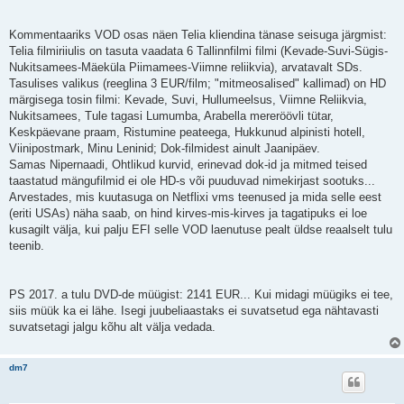
Kommentaariks VOD osas näen Telia kliendina tänase seisuga järgmist:
Telia filmiriiulis on tasuta vaadata 6 Tallinnfilmi filmi (Kevade-Suvi-Sügis-
Nukitsamees-Mäeküla Piimamees-Viimne reliikvia), arvatavalt SDs.
Tasulises valikus (reeglina 3 EUR/film; "mitmeosalised" kallimad) on HD
märgisega tosin filmi: Kevade, Suvi, Hullumeelsus, Viimne Reliikvia,
Nukitsamees, Tule tagasi Lumumba, Arabella mereröövli tütar,
Keskpäevane praam, Ristumine peateega, Hukkunud alpinisti hotell,
Viinipostmark, Minu Leninid; Dok-filmidest ainult Jaanipäev.
Samas Nipernaadi, Ohtlikud kurvid, erinevad dok-id ja mitmed teised
taastatud mängufilmid ei ole HD-s või puuduvad nimekirjast sootuks...
Arvestades, mis kuutasuga on Netflixi vms teenused ja mida selle eest
(eriti USAs) näha saab, on hind kirves-mis-kirves ja tagatipuks ei loe
kusagilt välja, kui palju EFI selle VOD laenutuse pealt üldse reaalselt tulu
teenib.
PS 2017. a tulu DVD-de müügist: 2141 EUR... Kui midagi müügiks ei tee,
siis müük ka ei lähe. Isegi juubeliaastaks ei suvatsetud ega nähtavasti
suvatsetagi jalgu kõhu alt välja vedada.
dm7