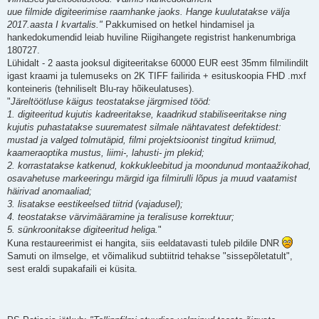
uue filmide digiteerimise raamhanke jaoks. Hange kuulutatakse välja
2017.aasta I kvartalis."
Pakkumised on hetkel hindamisel ja
hankedokumendid leiab huviline Riigihangete registrist hankenumbriga
180727.
Lühidalt - 2 aasta jooksul digiteeritakse 60000 EUR eest 35mm filmilindilt
igast kraami ja tulemuseks on 2K TIFF failirida + esituskoopia FHD .mxf
konteineris (tehniliselt Blu-ray hõikeulatuses).
"
Järeltöötluse käigus teostatakse järgmised tööd:
1. digiteeritud kujutis kadreeritakse, kaadrikud stabiliseeritakse ning
kujutis puhastatakse suurematest silmale nähtavatest defektidest:
mustad ja valged tolmutäpid, filmi projektsioonist tingitud kriimud,
kaameraoptika mustus, liimi-, lahusti- jm plekid;
2. korrastatakse katkenud, kokkukleebitud ja moondunud montaažikohad,
osavahetuse markeeringu märgid iga filmirulli lõpus ja muud vaatamist
häirivad anomaaliad;
3. lisatakse eestikeelsed tiitrid (vajadusel);
4. teostatakse värvimääramine ja teralisuse korrektuur;
5. sünkroonitakse digiteeritud heliga.
"
Kuna restaureerimist ei hangita, siis eeldatavasti tuleb pildile DNR
Samuti on ilmselge, et võimalikud subtiitrid tehakse "sissepõletatult",
sest eraldi supakafaili ei küsita.