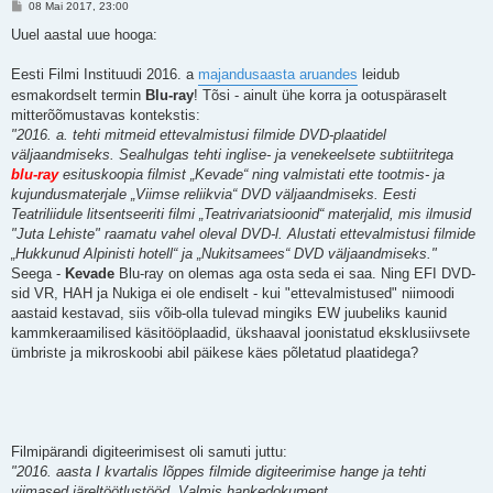
P
08 Mai 2017, 23:00
o
s
Uuel aastal uue hooga:
t
i
t
Eesti Filmi Instituudi 2016. a
majandusaasta aruandes
leidub
u
esmakordselt termin
Blu-ray
! Tõsi - ainult ühe korra ja ootuspäraselt
s
mitterõõmustavas kontekstis:
"2016. a. tehti mitmeid ettevalmistusi filmide DVD-plaatidel
väljaandmiseks. Sealhulgas tehti inglise- ja venekeelsete subtiitritega
blu-ray
esituskoopia filmist „Kevade“ ning valmistati ette tootmis- ja
kujundusmaterjale „Viimse reliikvia“ DVD väljaandmiseks. Eesti
Teatriliidule litsentseeriti filmi „Teatrivariatsioonid“ materjalid, mis ilmusid
"Juta Lehiste" raamatu vahel oleval DVD-l. Alustati ettevalmistusi filmide
„Hukkunud Alpinisti hotell“ ja „Nukitsamees“ DVD väljaandmiseks."
Seega -
Kevade
Blu-ray on olemas aga osta seda ei saa. Ning EFI DVD-
sid VR, HAH ja Nukiga ei ole endiselt - kui "ettevalmistused" niimoodi
aastaid kestavad, siis võib-olla tulevad mingiks EW juubeliks kaunid
kammkeraamilised käsitööplaadid, ükshaaval joonistatud eksklusiivsete
ümbriste ja mikroskoobi abil päikese käes põletatud plaatidega?
Filmipärandi digiteerimisest oli samuti juttu:
"2016. aasta I kvartalis lõppes filmide digiteerimise hange ja tehti
viimased järeltöötlustööd. Valmis hankedokument