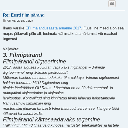
Re: Eesti filmipärand
P
05 Mai 2018, 01:24
o
s
Ilmus värske
EFI majandusaasta aruanne 2017
. Füüsiline meedia on seal
t
majas jätkuvalt põlu all, leidmata vähimatki äramärkimist või reaalset
i
t
tegevust.
u
s
Väljavõte:
3. Filmipärand
Filmipärandi digteerimine
2017. aasta alguses kuulutati välja kaks riigihanget – „Filmide
digiteerimine“ ning „Filmide järeltöötlus“.
Mõlemas hankes tunnistati edukaks üks pakkuja. Filmide digiteerimist
hakkas teostama MTÜ Digikeskus ning
filmide järeltöötlust OÜ Ratus. Lõpetatud on ca 20 dokumentaal- ja
mängufilmi digiteerimine ja digitaalne
järeltöötlus. Kontrollitud ning kinnitatud filmid lähevad hoiustamisele
Rahvusarhiivi filmiarhiivi ning
masterfailid jõuavad ka Eesti Filmi Instituudi serverisse. Hangete tööd
jätkuvad ka aastal 2018.
Filmipärandi kättesaadavaks tegemine
“Tallinnfilmi” filmid linastusid kinodes, näitustel, telekanalites ja lastele