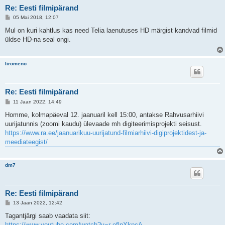
Re: Eesti filmipärand
P
05 Mai 2018, 12:07
o
s
Mul on kuri kahtlus kas need Telia laenutuses HD märgist kandvad filmid
t
üldse HD-na seal ongi.
i
t
u
s
liromeno
Re: Eesti filmipärand
P
11 Jaan 2022, 14:49
o
s
Homme, kolmapäeval 12. jaanuaril kell 15:00, antakse Rahvusarhiivi
t
uurijatunnis (zoomi kaudu) ülevaade mh digiteerimisprojekti seisust.
i
t
https://www.ra.ee/jaanuarikuu-uurijatund-filmiarhiivi-digiprojektidest-ja-
u
meediateegist/
s
dm7
Re: Eesti filmipärand
P
13 Jaan 2022, 12:42
o
s
Tagantjärgi saab vaadata siit:
t
https://www.youtube.com/watch?v=r-eflnXkpcA