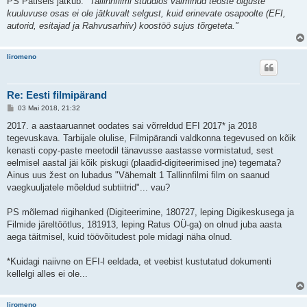
PS Patiseis jätkub:
"Tallinnfilmi stuudios valminud teoste õiguste
kuuluvuse osas ei ole jätkuvalt selgust, kuid erinevate osapoolte (EFI,
autorid, esitajad ja Rahvusarhiiv) koostöö sujus tõrgeteta."
liromeno
Re: Eesti filmipärand
P
03 Mai 2018, 21:32
o
s
2017. a aastaaruannet oodates sai võrreldud EFI 2017* ja 2018
t
tegevuskava. Tarbijale olulise, Filmipärandi valdkonna tegevused on kõik
i
t
kenasti copy-paste meetodil tänavusse aastasse vormistatud, sest
u
eelmisel aastal jäi kõik piskugi (plaadid-digiteerimised jne) tegemata?
s
Ainus uus žest on lubadus "Vähemalt 1 Tallinnfilmi film on saanud
vaegkuuljatele mõeldud subtiitrid"... vau?
PS mõlemad riigihanked (Digiteerimine, 180727, leping Digikeskusega ja
Filmide järeltöötlus, 181913, leping Ratus OÜ-ga) on olnud juba aasta
aega täitmisel, kuid töövõitudest pole midagi näha olnud.
*Kuidagi naiivne on EFI-l eeldada, et veebist kustutatud dokumenti
kellelgi alles ei ole...
liromeno