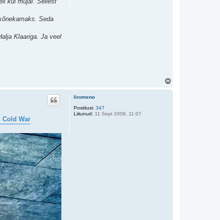
il kui mujal. Sellest
ha kõnekamaks. Seda
alja Klaariga. Ja veel
Ü
l
e
liromeno
s
Postitusi:
347
Liitunud:
11 Sept 2009, 11:07
m Cold War