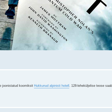
e joonistatud koomiksit
Hukkunud alpinisti hotell
. 128-leheküljelise teose saa