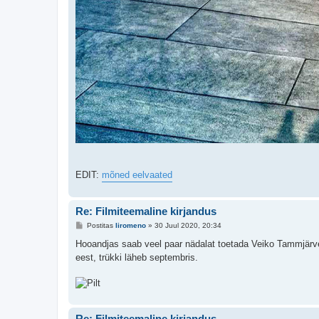
EDIT:
mõned eelvaated
Re: Filmiteemaline kirjandus
P
Postitas
liromeno
»
30 Juul 2020, 20:34
o
s
Hooandjas saab veel paar nädalat toetada Veiko Tammjärv
t
eest, trükki läheb septembris.
i
t
u
s
Re: Filmiteemaline kirjandus