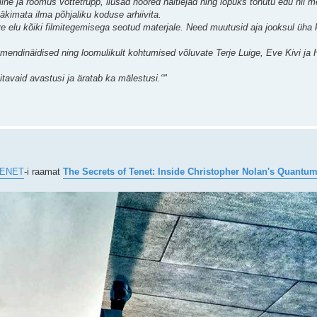
ine ja rõõmus võttetrupp, ilusad noored näitlejad ning lõpuks tohutu edu nii me
äkimata ilma põhjaliku koduse arhiivita.
ve elu kõiki filmitegemisega seotud materjale. Need muutusid aja jooksul ü
mendinäidised ning loomulikult kohtumised võluvate Terje Luige, Eve Kivi ja H
tavaid avastusi ja äratab ka mälestusi.“"
ENET
-i raamat
The Secrets of Tenet: Inside Christopher Nolan's Quantu