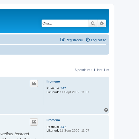
Otsi
Täiendatud otsing
Registreeru
Logi sisse
6 postitust •
1
. leht
1
-st
liromeno
Postitusi:
347
Liitunud:
11 Sept 2009, 11:07
Ü
l
e
liromeno
s
Postitusi:
347
Liitunud:
11 Sept 2009, 11:07
evarikas teekond