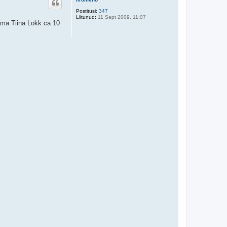
s
Postitusi:
347
Liitunud:
11 Sept 2009, 11:07
tama Tiina Lokk ca 10