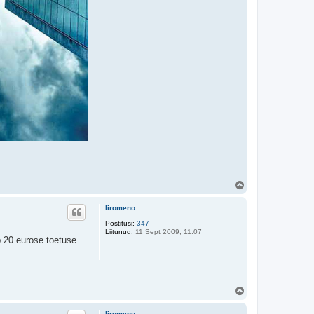
Ü
l
e
liromeno
s
Postitusi:
347
Liitunud:
11 Sept 2009, 11:07
b 20 eurose toetuse
Ü
l
e
liromeno