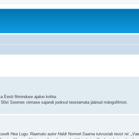
äiendatud otsing
a Eesti filminduse ajaloo kohta:
50st Soomes viimase sajandi jooksul teostamata jäänud mängufilmist.
tuselt Hea Lugu:
Raamatu autor Haldi Normet-Saarna tutvustab teost nii: „Va