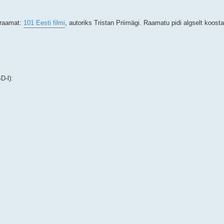
iraamat:
101 Eesti filmi
, autoriks Tristan Priimägi. Raamatu pidi algselt koos
D-l):