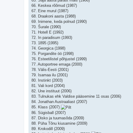
65. Saja aasta pärast mais (1986)
66. Keskea rõõmud (1987)
67. Eine murul (1987)
68. Draakoni aasta (1988)
69. Inimene, keda polnud (1990)
70. Šurale (1990)
71. Hotell E (1992)
72. In paradisum (1993)
73. 1895 (1995)
74. Georgica (1998)
75. Porgandite öö (1998)
76. Esteetilistel põhjustel (1999)
77. Autoportree emaga (2000)
78. Välis-Eesti (2001)
79. Isamaa ilu (2001)
80. Instinkt (2003)
81. Vali kord (2004)
82. Une instituut (2006)
83. Tulnukas ehk Valdise pääsemine 11 osas (2006)
84. Jonathan Austraaliast (2007)
85. Klass (2007)
86. Sügisball (2007)
87. Disko ja tuumasõda (2009)
88. Püha Tõnu kiusamine (2009)
89. Krokodill (2009)