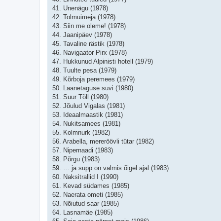
41. Unenägu (1978)
42. Tolmuimeja (1978)
43. Siin me oleme! (1978)
44. Jaanipäev (1978)
45. Tavaline rästik (1978)
46. Navigaator Pirx (1978)
47. Hukkunud Alpinisti hotell (1979)
48. Tuulte pesa (1979)
49. Kõrboja peremees (1979)
50. Laanetaguse suvi (1980)
51. Suur Tõll (1980)
52. Jõulud Vigalas (1981)
53. Ideaalmaastik (1981)
54. Nukitsamees (1981)
55. Kolmnurk (1982)
56. Arabella, mereröövli tütar (1982)
57. Nipernaadi (1983)
58. Põrgu (1983)
59. … ja supp on valmis õigel ajal (1983)
60. Naksitrallid I (1990)
61. Kevad südames (1985)
62. Naerata ometi (1985)
63. Nõiutud saar (1985)
64. Lasnamäe (1985)