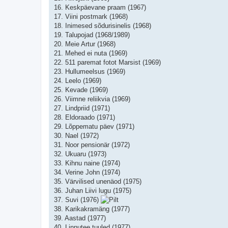
16. Keskpäevane praam (1967)
17. Viini postmark (1968)
18. Inimesed sõdurisinelis (1968)
19. Talupojad (1968/1989)
20. Meie Artur (1968)
21. Mehed ei nuta (1969)
22. 511 paremat fotot Marsist (1969)
23. Hullumeelsus (1969)
24. Leelo (1969)
25. Kevade (1969)
26. Viimne reliikvia (1969)
27. Lindpriid (1971)
28. Eldoraado (1971)
29. Lõppematu päev (1971)
30. Nael (1972)
31. Noor pensionär (1972)
32. Ukuaru (1973)
33. Kihnu naine (1974)
34. Verine John (1974)
35. Värvilised unenäod (1975)
36. Juhan Liivi lugu (1975)
37. Suvi (1976)
38. Karikakramäng (1977)
39. Aastad (1977)
40. Linnutee tuuled (1977)