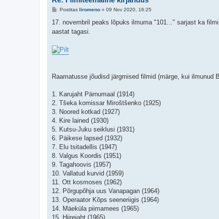
P
Postitas
liromeno
»
09 Nov 2020, 16:25
o
s
17. novembril peaks lõpuks ilmuma "101..." sarjast ka film
t
aastat tagasi.
i
t
u
s
Raamatusse jõudisd järgmised filmid (märge, kui ilmunud B
1. Karujaht Pärnumaal (1914)
2. Tšeka komissar Miroštšenko (1925)
3. Noored kotkad (1927)
4. Kire lained (1930)
5. Kutsu-Juku seiklusi (1931)
6. Päikese lapsed (1932)
7. Elu tsitadellis (1947)
8. Valgus Koordis (1951)
9. Tagahoovis (1957)
10. Vallatud kurvid (1959)
11. Ott kosmoses (1962)
12. Põrgupõhja uus Vanapagan (1964)
13. Operaator Kõps seeneriigis (1964)
14. Mäeküla piimamees (1965)
15. Hiirejaht (1965)