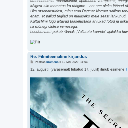
stsenaariumist teostumiseni, äpardused võtteplatsil, energil
i
t
kõigest siin raamatus ka räägime – ent see oleks jäänud rä
u
Üks stsenaristidest, minu ema Dagmar Normet säilitas ter
s
enam, et paljud tegijad on nüüdseks meie seast lahkunud.
Kultusfilmi lugu aitavad taaselustada arvukad fotod ja doku
nii mõnegi olulise inimesega.
Loodetavasti pakub rännak „Vallatute kurvide” ajalukku huvi
Re: Filmiteemaline kirjandus
P
Postitas
liromeno
»
12 Mai 2020, 11:54
o
s
12. augustil (varasemalt lubatud 17. juulil) ilmub esimene
T
t
i
t
u
s