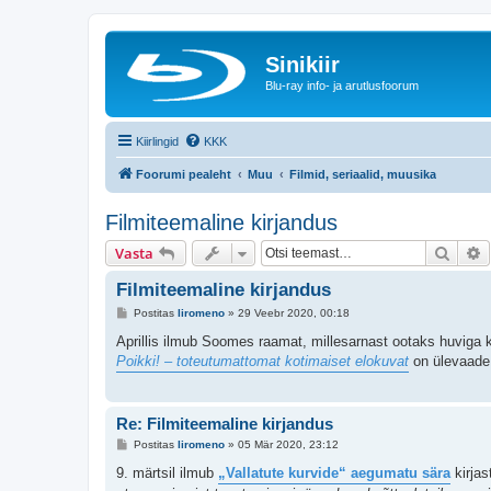
Sinikiir
Blu-ray info- ja arutlusfoorum
Kiirlingid
KKK
Foorumi pealeht
Muu
Filmid, seriaalid, muusika
Filmiteemaline kirjandus
Otsi
T
Vasta
Filmiteemaline kirjandus
P
Postitas
liromeno
»
29 Veebr 2020, 00:18
o
s
Aprillis ilmub Soomes raamat, millesarnast ootaks huviga k
t
Poikki! – toteutumattomat kotimaiset elokuvat
on ülevaade 
i
t
u
s
Re: Filmiteemaline kirjandus
P
Postitas
liromeno
»
05 Mär 2020, 23:12
o
s
9. märtsil ilmub
„Vallatute kurvide“ aegumatu sära
kirjas
t