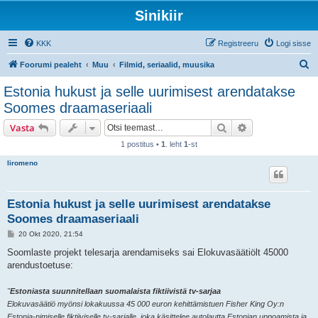
Sinikiir
KKK
Registreeru
Logi sisse
O
Foorumi pealeht
Muu
Filmid, seriaalid, muusika
t
Estonia hukust ja selle uurimisest arendatakse
s
Soomes draamaseriaali
i
Otsi
Täiendatud otsi
Vasta
1 postitus •
1
. leht
1
-st
liromeno
Estonia hukust ja selle uurimisest arendatakse
Soomes draamaseriaali
P
20 Okt 2020, 21:54
o
s
Soomlaste projekt telesarja arendamiseks sai Elokuvasäätiölt 45000
t
arendustoetuse:
i
t
u
"
Estoniasta suunnitellaan suomalaista fiktiivistä tv-sarjaa
s
Elokuvasäätiö myönsi lokakuussa 45 000 euron kehittämistuen Fisher King Oy:n
Estonia-nimiselle fiktiiviselle tv-sarjalle, joka käsittelee autolautta Estonian uppoamista ja