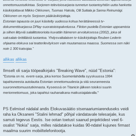
onnettomuustutkintaa. Sorjonen-televisiosarjasta tunnetun tuotantoyhtiön uutta hanketta
käsikirjoittavat Miikko Oikkonen, Tuomas Hakola, Olli Suitiala ja Sanna Reinumägi.
Oikkonen on myös Sorjosen pääkäsikirjoittaja.
Estonian tapausta on juuri käsitelty uudessa kohua herättäneessä tv-
dokumenttisarjassa DPlay-suoratoistopalvelussa. Fiktion puolella Estonian uppoamista
ja siihen liittyviä salaliittoteorioita kuvattiin Itämeren arvoituksessa (2002), joka oli
saksalais-brittiläistä tuotantoa. Yhdysvaltalaisen tv-käsikirjoittaja Reuben Lederin
ohjaama elokuva sai teatterilevityksen vain muutamassa maassa. Suomessa sen näki
noin 1 300 katsojaa."
allikas
allikas
Ilmselt oli sarja tööpealkirjaks "Breaking Wave", nüüd "Estonia":
"Estonia on ns. event-sarja, joka kertoo Suomenlahdella syyskuussa 1994
tapahtuneesta autolautta Estonian onnettomuudesta ja sitä seuranneesta
suuronnettomuustutkinnasta. Kyseessä on Titanicin jälkeen toisiksi suurin
merionnettomuus, joka tapahtui rauhanaikana matkustajalaivalla."
PS Eelmisel nädalal andis Elokuvasäätio stsenaariumiarenduseks veidi
raha ka Oksaneni "Stalini lehmad" põhjal vändatavale telesarjale, kus
samuti tegevus Eestis. Ise ootan toetust saanud projektidest veel 6-
osalist "Nokia" sarja, milles näidatakse kuidas 90-ndatel kujunes firmast
maailma suurim mobiiltelefonitootja.