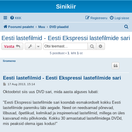
Sinikiir
KKK
Registreeru
Logi sisse
O
Foorumi pealeht
Muu
DVD plaadid
t
Eesti lastefilmid - Eesti Ekspressi lastefilmide sari
s
Otsi
Täiendatud otsi
Vasta
i
5 postitust •
1
. leht
1
-st
liromeno
Eesti lastefilmid - Eesti Ekspressi lastefilmide sari
P
17 Aug 2013, 15:14
o
s
Oktoobrist siis uus DVD sari, mida aasta alguses lubati:
t
i
t
"Eesti Ekspressi lastefilmide sari koondab esmakordselt kokku Eesti
u
lastefilmide paremiku läbi aegade. Need on needsamad põnevad,
s
lõbusad, õpetlikud, kelmikad ja inspireerivad lastefilmid, millega on üles
kasvanud mitu põlvkonda. Kokku 30 armastatud lastefilmidega DVDd,
mis peaksid olema igas kodus!"