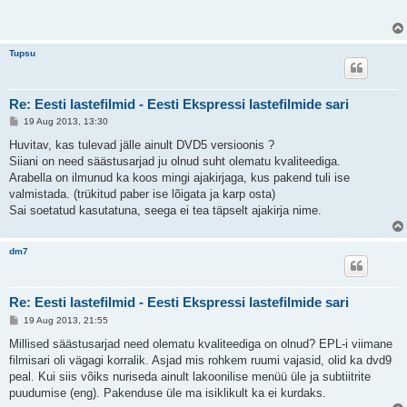
t
i
t
u
s
Tupsu
Re: Eesti lastefilmid - Eesti Ekspressi lastefilmide sari
P
19 Aug 2013, 13:30
o
s
Huvitav, kas tulevad jälle ainult DVD5 versioonis ?
t
Siiani on need säästusarjad ju olnud suht olematu kvaliteediga.
i
t
Arabella on ilmunud ka koos mingi ajakirjaga, kus pakend tuli ise
u
valmistada. (trükitud paber ise lõigata ja karp osta)
s
Sai soetatud kasutatuna, seega ei tea täpselt ajakirja nime.
dm7
Re: Eesti lastefilmid - Eesti Ekspressi lastefilmide sari
P
19 Aug 2013, 21:55
o
s
Millised säästusarjad need olematu kvaliteediga on olnud? EPL-i viimane
t
filmisari oli vägagi korralik. Asjad mis rohkem ruumi vajasid, olid ka dvd9
i
t
peal. Kui siis võiks nuriseda ainult lakoonilise menüü üle ja subtiitrite
u
puudumise (eng). Pakenduse üle ma isiklikult ka ei kurdaks.
s