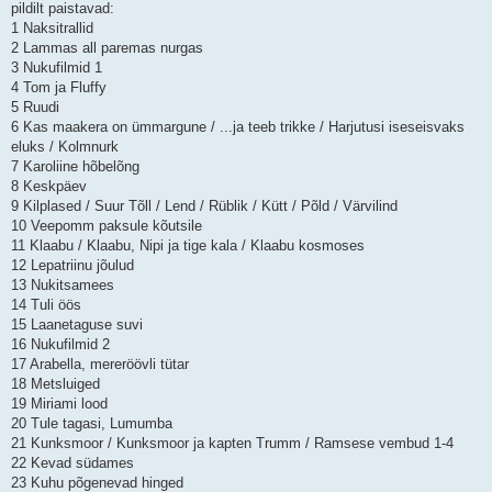
pildilt paistavad:
1 Naksitrallid
2 Lammas all paremas nurgas
3 Nukufilmid 1
4 Tom ja Fluffy
5 Ruudi
6 Kas maakera on ümmargune / ...ja teeb trikke / Harjutusi iseseisvaks
eluks / Kolmnurk
7 Karoliine hõbelõng
8 Keskpäev
9 Kilplased / Suur Tõll / Lend / Rüblik / Kütt / Põld / Värvilind
10 Veepomm paksule kõutsile
11 Klaabu / Klaabu, Nipi ja tige kala / Klaabu kosmoses
12 Lepatriinu jõulud
13 Nukitsamees
14 Tuli öös
15 Laanetaguse suvi
16 Nukufilmid 2
17 Arabella, mereröövli tütar
18 Metsluiged
19 Miriami lood
20 Tule tagasi, Lumumba
21 Kunksmoor / Kunksmoor ja kapten Trumm / Ramsese vembud 1-4
22 Kevad südames
23 Kuhu põgenevad hinged