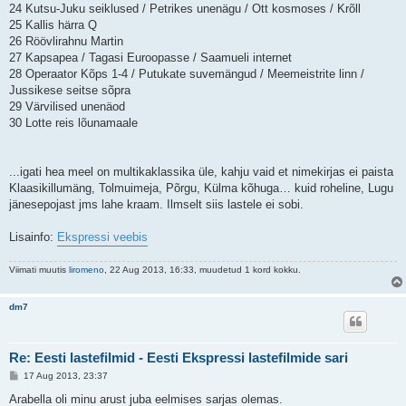
24 Kutsu-Juku seiklused / Petrikes unenägu / Ott kosmoses / Krõll
25 Kallis härra Q
26 Röövlirahnu Martin
27 Kapsapea / Tagasi Euroopasse / Saamueli internet
28 Operaator Kõps 1-4 / Putukate suvemängud / Meemeistrite linn /
Jussikese seitse sõpra
29 Värvilised unenäod
30 Lotte reis lõunamaale
...igati hea meel on multikaklassika üle, kahju vaid et nimekirjas ei paista
Klaasikillumäng, Tolmuimeja, Põrgu, Külma kõhuga… kuid roheline, Lugu
jänesepojast jms lahe kraam. Ilmselt siis lastele ei sobi.
Lisainfo:
Ekspressi veebis
Viimati muutis
liromeno
, 22 Aug 2013, 16:33, muudetud 1 kord kokku.
dm7
Re: Eesti lastefilmid - Eesti Ekspressi lastefilmide sari
P
17 Aug 2013, 23:37
o
s
Arabella oli minu arust juba eelmises sarjas olemas.