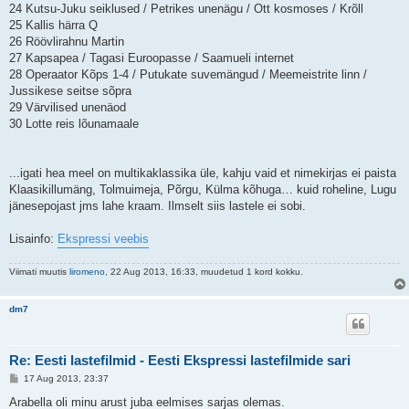
24 Kutsu-Juku seiklused / Petrikes unenägu / Ott kosmoses / Krõll
25 Kallis härra Q
26 Röövlirahnu Martin
27 Kapsapea / Tagasi Euroopasse / Saamueli internet
28 Operaator Kõps 1-4 / Putukate suvemängud / Meemeistrite linn /
Jussikese seitse sõpra
29 Värvilised unenäod
30 Lotte reis lõunamaale
...igati hea meel on multikaklassika üle, kahju vaid et nimekirjas ei paista
Klaasikillumäng, Tolmuimeja, Põrgu, Külma kõhuga… kuid roheline, Lugu
jänesepojast jms lahe kraam. Ilmselt siis lastele ei sobi.
Lisainfo:
Ekspressi veebis
Viimati muutis
liromeno
, 22 Aug 2013, 16:33, muudetud 1 kord kokku.
dm7
Re: Eesti lastefilmid - Eesti Ekspressi lastefilmide sari
P
17 Aug 2013, 23:37
o
s
Arabella oli minu arust juba eelmises sarjas olemas.