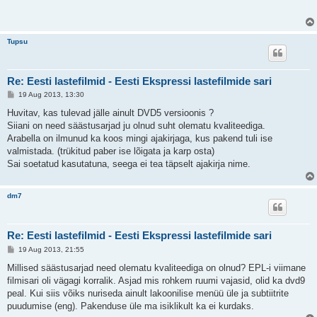
t
i
t
u
s
Tupsu
Re: Eesti lastefilmid - Eesti Ekspressi lastefilmide sari
P
19 Aug 2013, 13:30
o
s
Huvitav, kas tulevad jälle ainult DVD5 versioonis ?
t
Siiani on need säästusarjad ju olnud suht olematu kvaliteediga.
i
t
Arabella on ilmunud ka koos mingi ajakirjaga, kus pakend tuli ise
u
valmistada. (trükitud paber ise lõigata ja karp osta)
s
Sai soetatud kasutatuna, seega ei tea täpselt ajakirja nime.
dm7
Re: Eesti lastefilmid - Eesti Ekspressi lastefilmide sari
P
19 Aug 2013, 21:55
o
s
Millised säästusarjad need olematu kvaliteediga on olnud? EPL-i viimane
t
filmisari oli vägagi korralik. Asjad mis rohkem ruumi vajasid, olid ka dvd9
i
t
peal. Kui siis võiks nuriseda ainult lakoonilise menüü üle ja subtiitrite
u
puudumise (eng). Pakenduse üle ma isiklikult ka ei kurdaks.
s