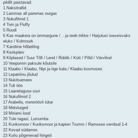
pildilt paistavad:
1 Naksitrallid
2 Lammas all paremas nurgas
3 Nukufilmid 1
4 Tom ja Fluffy
5 Ruudi
6 Kas maakera on ümmargune / ...ja teeb trikke / Harjutusi iseseisvaks
eluks / Kolmnurk
7 Karoliine hõbelõng
8 Keskpäev
9 Kilplased / Suur Tõll / Lend / Rüblik / Kütt / Põld / Värvilind
10 Veepomm paksule kõutsile
11 Klaabu / Klaabu, Nipi ja tige kala / Klaabu kosmoses
12 Lepatriinu jõulud
13 Nukitsamees
14 Tuli öös
15 Laanetaguse suvi
16 Nukufilmid 2
17 Arabella, mereröövli tütar
18 Metsluiged
19 Miriami lood
20 Tule tagasi, Lumumba
21 Kunksmoor / Kunksmoor ja kapten Trumm / Ramsese vembud 1-4
22 Kevad südames
23 Kuhu põgenevad hinged