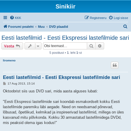
Sinikiir
KKK
Registreeru
Logi sisse
O
Foorumi pealeht
Muu
DVD plaadid
t
Eesti lastefilmid - Eesti Ekspressi lastefilmide sari
s
Otsi
Täiendatud otsi
Vasta
i
5 postitust •
1
. leht
1
-st
liromeno
Eesti lastefilmid - Eesti Ekspressi lastefilmide sari
P
17 Aug 2013, 15:14
o
s
Oktoobrist siis uus DVD sari, mida aasta alguses lubati:
t
i
t
"Eesti Ekspressi lastefilmide sari koondab esmakordselt kokku Eesti
u
lastefilmide paremiku läbi aegade. Need on needsamad põnevad,
s
lõbusad, õpetlikud, kelmikad ja inspireerivad lastefilmid, millega on üles
kasvanud mitu põlvkonda. Kokku 30 armastatud lastefilmidega DVDd,
mis peaksid olema igas kodus!"