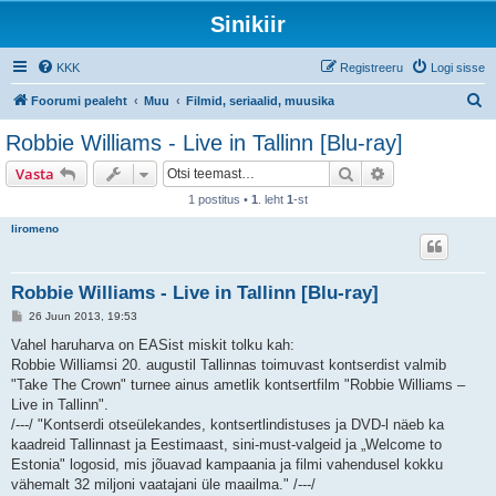
Sinikiir
KKK
Registreeru
Logi sisse
O
Foorumi pealeht
Muu
Filmid, seriaalid, muusika
t
Robbie Williams - Live in Tallinn [Blu-ray]
s
Otsi
Täiendatud otsi
Vasta
i
1 postitus •
1
. leht
1
-st
liromeno
Robbie Williams - Live in Tallinn [Blu-ray]
P
26 Juun 2013, 19:53
o
s
Vahel haruharva on EASist miskit tolku kah:
t
Robbie Williamsi 20. augustil Tallinnas toimuvast kontserdist valmib
i
t
"Take The Crown" turnee ainus ametlik kontsertfilm "Robbie Williams –
u
Live in Tallinn".
s
/---/ "Kontserdi otseülekandes, kontsertlindistuses ja DVD-l näeb ka
kaadreid Tallinnast ja Eestimaast, sini-must-valgeid ja „Welcome to
Estonia" logosid, mis jõuavad kampaania ja filmi vahendusel kokku
vähemalt 32 miljoni vaatajani üle maailma." /---/