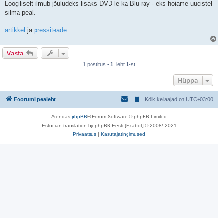
Loogiliselt ilmub jõuludeks lisaks DVD-le ka Blu-ray - eks hoiame uudistel
silma peal.
artikkel
ja
pressiteade
Vasta
1 postitus •
1
. leht
1
-st
Hüppa
Foorumi pealeht
Kõik kellaajad on
UTC+03:00
Arendas
phpBB
® Forum Software © phpBB Limited
Estonian translation by phpBB Eesti [Exabot] © 2008*-2021
Privaatsus
|
Kasutajatingimused