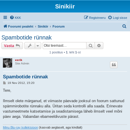
Sinikiir
KKK
Registreeru
Logi sisse
O
Foorumi pealeht
Sinikiir
Foorum
t
Spambotide rünnak
s
Otsi
Täiendatud otsi
Vasta
i
1 postitus •
1
. leht
1
-st
eerik
Site Admin
Spambotide rünnak
P
19 Nov 2012, 15:20
o
s
Tere,
t
i
t
Ilmselt olete märganud, et viimaste päevade jooksul on foorum sattunud
u
spämmirobotite rünnaku alla. Üritan seda kontrolli alla saada. Erinevate
s
vastumeetmete katsetamise ja seadistamisega läheb ilmselt veel mõni
päev aega. Vabandan ebameeldivuste pärast.
Minu Blu-ray kollektsioon
(kasvab aeglaselt, aga kindlalt)