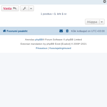
Vasta
1 postitus •
1
. leht
1
-st
Hüppa
Foorumi pealeht
Kõik kellaajad on
UTC+03:00
Arendas
phpBB
® Forum Software © phpBB Limited
Estonian translation by phpBB Eesti [Exabot] © 2008*-2021
Privaatsus
|
Kasutajatingimused