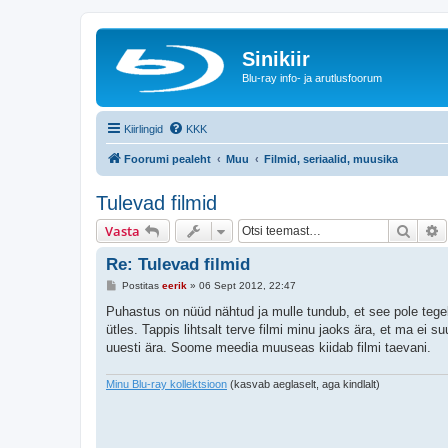
Sinikiir
Blu-ray info- ja arutlusfoorum
Kiirlingid
KKK
Foorumi pealeht
Muu
Filmid, seriaalid, muusika
Tulevad filmid
Otsi
T
Vasta
Re: Tulevad filmid
P
Postitas
eerik
»
06 Sept 2012, 22:47
o
s
Puhastus on nüüd nähtud ja mulle tundub, et see pole tegeli
t
ütles. Tappis lihtsalt terve filmi minu jaoks ära, et ma ei 
i
t
uuesti ära. Soome meedia muuseas kiidab filmi taevani.
u
s
Minu Blu-ray kollektsioon
(kasvab aeglaselt, aga kindlalt)