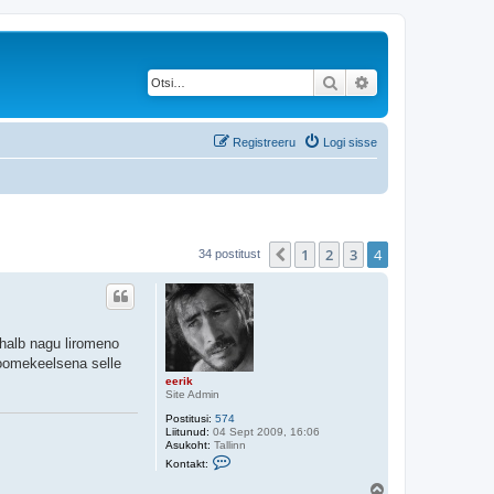
Otsi
Täiendatud otsing
Registreeru
Logi sisse
1
2
3
4
Eelmine
34 postitust
 halb nagu liromeno
 soomekeelsena selle
eerik
Site Admin
Postitusi:
574
Liitunud:
04 Sept 2009, 16:06
Asukoht:
Tallinn
V
Kontakt:
õ
t
Ü