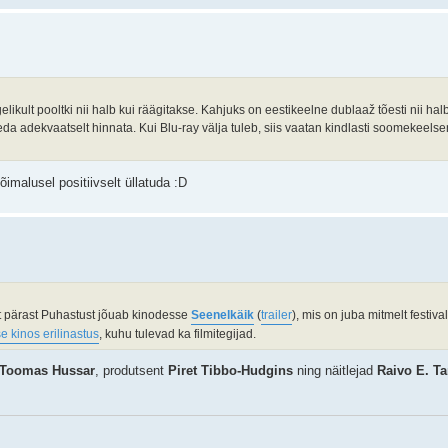
ikult pooltki nii halb kui räägitakse. Kahjuks on eestikeelne dublaaž tõesti nii hal
seda adekvaatselt hinnata. Kui Blu-ray välja tuleb, siis vaatan kindlasti soomekeelse
õimalusel positiivselt üllatuda :D
at pärast Puhastust jõuab kinodesse
Seenelkäik
(
trailer
), mis on juba mitmelt festivali
e kinos erilinastus
, kuhu tulevad ka filmitegijad.
Toomas Hussar
, produtsent
Piret Tibbo-Hudgins
ning näitlejad
Raivo E. 