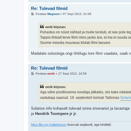
Re: Tulevad filmid
P
Postitas
Magnust
»
07 Sept 2012, 01:08
o
s
t
eerik kirjutas:
i
t
Puhastus on nüüd nähtud ja mulle tundub, et see pole tegel
u
Tappis lihtsalt terve filmi minu jaoks ära, et ma ei suuda 
s
Soome meedia muuseas kiidab filmi taevani.
Madalate ootustega ongi tihtilugu tore filmi vaadata, saab v
Re: Tulevad filmid
P
Postitas
eerik
»
17 Sept 2012, 16:59
o
s
t
eerik kirjutas:
i
t
Aga vähe positiivsema noodiga jätkates, siis kaks nädal
u
vastukaja saanud. 19. septembril toimub Tallinnas
Solaris
s
Solarise info kohaselt tulevad sinna stsenarist ja lavastaja
ja
Hendrik Toompere jr jr
.
Minu Blu-ray kollektsioon
(kasvab aeglaselt, aga kindlalt)