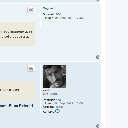
a
l
ü
e
h
Magnust
s
e
Postitusi:
164
n
Liitunud:
06 Sept 2009, 17:44
d
u
s
t
b nagu liromeno ütles.
e
e
na selle uuesti ära.
r
i
k
Ü
l
e
s
lt positiivset
eerik
Site Admin
Postitusi:
574
Liitunud:
04 Sept 2009, 16:06
Tamm
,
Elina Reinold
Asukoht:
Tallinn
V
Kontakt:
õ
t
a
ü
Ü
h