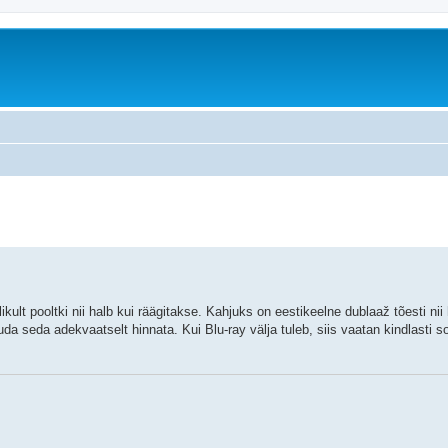
äiendatud otsing
kult pooltki nii halb kui räägitakse. Kahjuks on eestikeelne dublaaž tõesti nii
suuda seda adekvaatselt hinnata. Kui Blu-ray välja tuleb, siis vaatan kindlasti