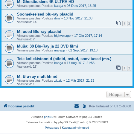
M: Ghostbusters 4K ULTRA HD
Viimane postitus Postitas
kaaga
«
06 Dets 2017, 16:25
Soomekeelsed blu-ray plaadid
Viimane postitus Postitas
dm7
«
13 Nov 2017, 21:33
Vastuseid:
14
1
2
M: uued Blu-ray plaadid
Viimane postitus Postitas
highvoltage
«
17 Okt 2017, 17:14
Vastuseid:
7
Müüa: 38 Blu-Ray ja 22 DVD filmi
Viimane postitus Postitas
mafepp
«
02 Sept 2017, 19:18
Teie kollektsioonid (pildid, ostud, soovitused jms.)
Viimane postitus Postitas
kaaga
«
17 Aug 2017, 21:55
Vastuseid:
17
1
2
M: Blu-ray multifilmid
Viimane postitus Postitas
zipzic
«
12 Mär 2017, 21:23
Vastuseid:
1
Hüppa
Foorumi pealeht
Kõik kellaajad on
UTC+03:00
Arendas
phpBB
® Forum Software © phpBB Limited
Estonian translation by phpBB Eesti [Exabot] © 2008*-2021
Privaatsus
|
Kasutajatingimused