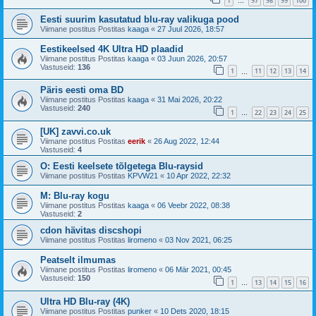
1
97
98
99
100
…
Eesti suurim kasutatud blu-ray valikuga pood
Viimane postitus Postitas
kaaga
«
27 Juul 2026, 18:57
Eestikeelsed 4K Ultra HD plaadid
Viimane postitus Postitas
kaaga
«
03 Juun 2026, 20:57
Vastuseid:
136
1
11
12
13
14
…
Päris eesti oma BD
Viimane postitus Postitas
kaaga
«
31 Mai 2026, 20:22
Vastuseid:
240
1
22
23
24
25
…
[UK] zavvi.co.uk
Viimane postitus Postitas
eerik
«
26 Aug 2022, 12:44
Vastuseid:
4
O: Eesti keelsete tõlgetega Blu-raysid
Viimane postitus Postitas
KPVW21
«
10 Apr 2022, 22:32
M: Blu-ray kogu
Viimane postitus Postitas
kaaga
«
06 Veebr 2022, 08:38
Vastuseid:
2
cdon hävitas discshopi
Viimane postitus Postitas
liromeno
«
03 Nov 2021, 06:25
Peatselt ilmumas
Viimane postitus Postitas
liromeno
«
06 Mär 2021, 00:45
Vastuseid:
150
1
13
14
15
16
…
Ultra HD Blu-ray (4K)
Viimane postitus Postitas
punker
«
10 Dets 2020, 18:15