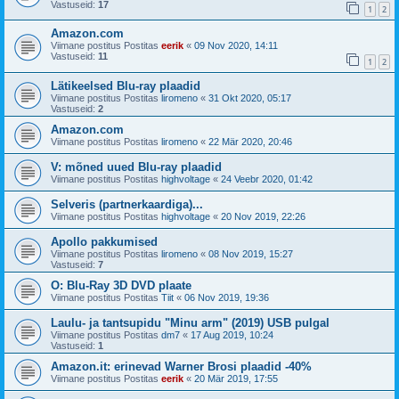
Vastuseid:
17
1
2
Amazon.com
Viimane postitus Postitas
eerik
«
09 Nov 2020, 14:11
Vastuseid:
11
1
2
Lätikeelsed Blu-ray plaadid
Viimane postitus Postitas
liromeno
«
31 Okt 2020, 05:17
Vastuseid:
2
Amazon.com
Viimane postitus Postitas
liromeno
«
22 Mär 2020, 20:46
V: mõned uued Blu-ray plaadid
Viimane postitus Postitas
highvoltage
«
24 Veebr 2020, 01:42
Selveris (partnerkaardiga)...
Viimane postitus Postitas
highvoltage
«
20 Nov 2019, 22:26
Apollo pakkumised
Viimane postitus Postitas
liromeno
«
08 Nov 2019, 15:27
Vastuseid:
7
O: Blu-Ray 3D DVD plaate
Viimane postitus Postitas
Tiit
«
06 Nov 2019, 19:36
Laulu- ja tantsupidu "Minu arm" (2019) USB pulgal
Viimane postitus Postitas
dm7
«
17 Aug 2019, 10:24
Vastuseid:
1
Amazon.it: erinevad Warner Brosi plaadid -40%
Viimane postitus Postitas
eerik
«
20 Mär 2019, 17:55