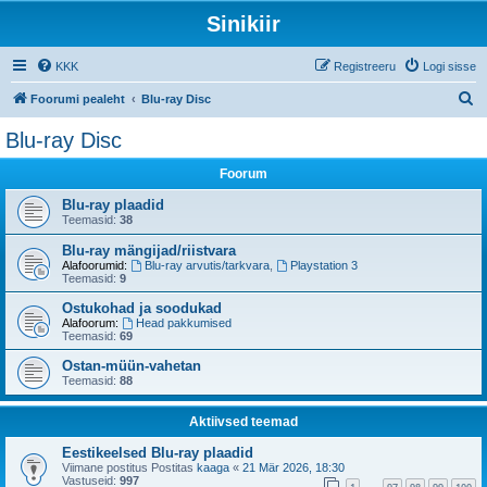
Sinikiir
KKK
Registreeru
Logi sisse
O
Foorumi pealeht
Blu-ray Disc
t
Blu-ray Disc
s
Foorum
i
Blu-ray plaadid
Teemasid:
38
Blu-ray mängijad/riistvara
Alafoorumid:
Blu-ray arvutis/tarkvara
,
Playstation 3
Teemasid:
9
Ostukohad ja soodukad
Alafoorum:
Head pakkumised
Teemasid:
69
Ostan-müün-vahetan
Teemasid:
88
Aktiivsed teemad
Eestikeelsed Blu-ray plaadid
Viimane postitus Postitas
kaaga
«
21 Mär 2026, 18:30
Vastuseid:
997