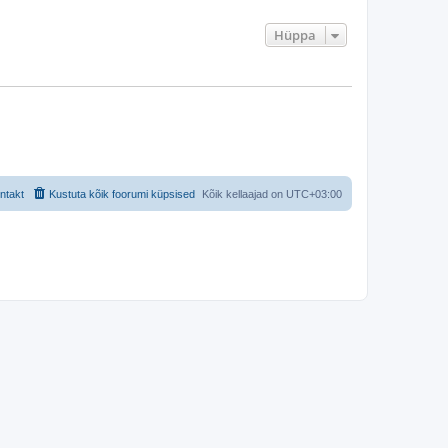
Hüppa
ntakt
Kustuta kõik foorumi küpsised
Kõik kellaajad on
UTC+03:00