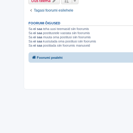
Uus teema
Tagasi foorumi esilehele
FOORUMI ÕIGUSED
Sa
ei saa
teha uusi teemasid siin foorumis
Sa
ei saa
postitustele vastata siin foorumis
Sa
ei saa
muuta oma postitusi siin foorumis
Sa
ei saa
kustutada oma postitusi siin foorumis
Sa
ei saa
postitada siin foorumis manuseid
Foorumi pealeht