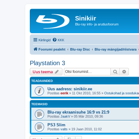
Sinikiir
Blu-ray info- ja arutlusfoorum
Kiirlingid
KKK
Foorumi pealeht
Blu-ray Disc
Blu-ray mängijad/riistvara
Playstation 3
Otsi
Täiend
Uus teema
TEADAANDED
Uus aadress: sinikiir.ee
Postitas
eerik
»
11 Okt 2010, 16:55
»
Ostukohad ja sooduka
TEEMASID
Blu-ray ekraanisuhe 16:9 vs 21:9
Postitas
JaakV
»
05 Mär 2010, 09:36
PS3 Slim
Postitas
valts
»
19 Jaan 2010, 11:02