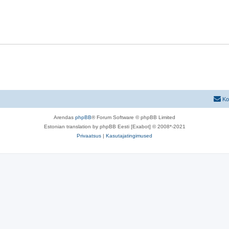
Ko
Arendas
phpBB
® Forum Software © phpBB Limited
Estonian translation by phpBB Eesti [Exabot] © 2008*-2021
Privaatsus
|
Kasutajatingimused