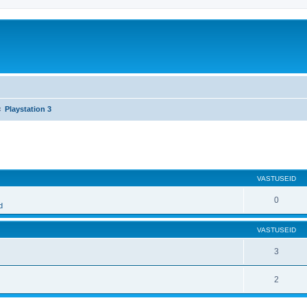
Playstation 3
atud otsing
VASTUSEID
0
d
VASTUSEID
3
2