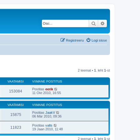
Otsi
Täiendatud otsing
Registreeru
Logi sisse
2 teemat •
1
. leht
1
-st
VAATAMISI
VIIMANE POSTITUS
Postitas
eerik
153084
11 Okt 2010, 16:55
VAATAMISI
VIIMANE POSTITUS
Postitas
JaakV
15875
06 Mär 2010, 09:36
Postitas
valts
11823
19 Jaan 2010, 11:48
2 teemat •
1
. leht
1
-st