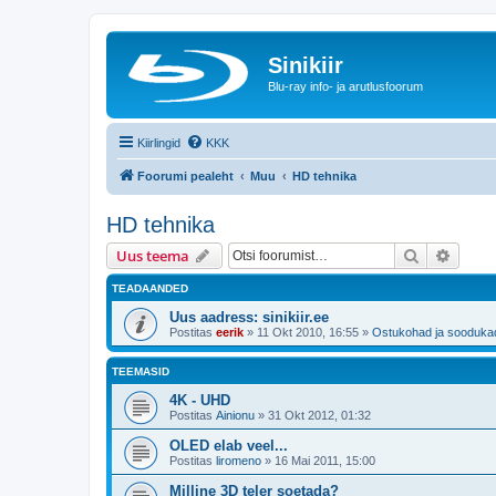
Sinikiir
Blu-ray info- ja arutlusfoorum
Kiirlingid
KKK
Foorumi pealeht
Muu
HD tehnika
HD tehnika
Otsi
Täiend
Uus teema
TEADAANDED
Uus aadress: sinikiir.ee
Postitas
eerik
»
11 Okt 2010, 16:55
»
Ostukohad ja sooduka
TEEMASID
4K - UHD
Postitas
Ainionu
»
31 Okt 2012, 01:32
OLED elab veel...
Postitas
liromeno
»
16 Mai 2011, 15:00
Milline 3D teler soetada?