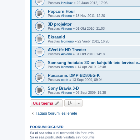
Postitas
inzukaz
»
22 Jaan 2012, 17:06
Popcorn Hour
Postitas
Ainionu
»
18 Nov 2011, 12:20
3D projektor
Postitas
Ainionu
»
01 Okt 2010, 21:03
Ekraanid
Postitas
liromeno
»
22 Veebr 2011, 16:20
AVerLife HD Theater
Postitas
Ainionu
»
31 Okt 2010, 14:18
Samsung hoiatab: 3D on kahjulik teie tervisele..
Postitas
liromeno
»
14 Apr 2010, 23:48
Panasonic DMP-BD80EG-K
Postitas
ottok
»
13 Sept 2009, 09:04
Sony Bravia 3-D
Postitas
Ainionu
»
06 Sept 2009, 19:38
Uus teema
Tagasi foorumi esilehele
FOORUMI ÕIGUSED
Sa
ei saa
teha uusi teemasid siin foorumis
Sa
ei saa
postitustele vastata siin foorumis