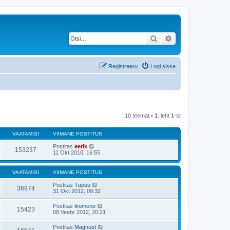
Otsi
Täiendatud otsing
Registreeru
Logi sisse
10 teemat •
1
. leht
1
-st
VAATAMISI
VIIMANE POSTITUS
Postitas
eerik
153237
11 Okt 2010, 16:55
VAATAMISI
VIIMANE POSTITUS
Postitas
Tupsu
36974
31 Okt 2012, 09:32
Postitas
liromeno
15423
08 Veebr 2012, 20:21
Postitas
Magnust