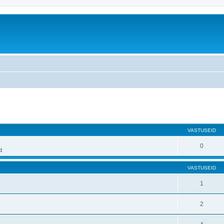
atud otsing
VASTUSEID
0
d
VASTUSEID
1
2