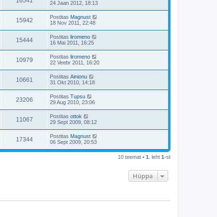
16541
24 Jaan 2012, 18:13
Postitas
Magnust
15942
18 Nov 2011, 22:48
Postitas
liromeno
15444
16 Mai 2011, 16:25
Postitas
liromeno
10979
22 Veebr 2011, 16:20
Postitas
Ainionu
10661
31 Okt 2010, 14:18
Postitas
Tupsu
23206
29 Aug 2010, 23:06
Postitas
ottok
11067
29 Sept 2009, 08:12
Postitas
Magnust
17344
06 Sept 2009, 20:53
10 teemat •
1
. leht
1
-st
Hüppa