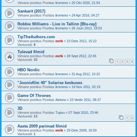
Viimane postitus Postitas
liromeno
«
20 Okt 2020, 21:54
Sankarit (2017)
Viimane postitus Postitas
liromeno
«
24 Apr 2016, 04:27
Robbie Williams - Live in Tallinn [Blu-ray]
Viimane postitus Postitas
liromeno
«
26 Juun 2013, 19:53
TipTheAuthors.com
Viimane postitus Postitas
eerik
«
23 Dets 2012, 15:22
Vastuseid:
8
Tulevad filmid
Viimane postitus Postitas
eerik
«
28 Sept 2012, 22:45
Vastuseid:
33
1
2
3
4
HBO Nordic
Viimane postitus Postitas
liromeno
«
31 Aug 2012, 15:22
"Joonisfilm 40" Solarise keskuses
Viimane postitus Postitas
liromeno
«
19 Nov 2011, 02:19
Game Of Thrones
Viimane postitus Postitas
Ainionu
«
23 Veebr 2011, 08:37
3D
Viimane postitus Postitas
Tupsu
«
07 Sept 2010, 23:46
Vastuseid:
13
1
2
Aasta 2009 parimad filmid
Viimane postitus Postitas
eerik
«
29 Dets 2009, 16:59
Vastuseid:
1