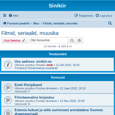
Sinikiir
KKK
Registreeru
Logi sisse
O
Foorumi pealeht
Muu
Filmid, seriaalid, muusika
t
Filmid, seriaalid, muusika
s
Otsi
Täiendatud otsing
Uus teema
i
12 teemat •
1
. leht
1
-st
Teadaanded
Uus aadress: sinikiir.ee
Viimane postitus Postitas
eerik
«
11 Okt 2010, 16:55
Postitatud
Ostukohad ja soodukad
Teemasid
Eesti filmipärand
Viimane postitus Postitas
liromeno
«
22 Jaan 2022, 18:10
Vastuseid:
7
Filmiteemaline kirjandus
Viimane postitus Postitas
liromeno
«
12 Nov 2020, 15:59
Vastuseid:
5
Estonia hukust ja selle uurimisest arendatakse Soomes
draamaseriaali