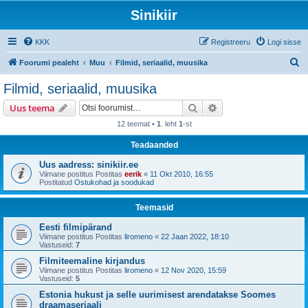
Sinikiir
KKK
Registreeru
Logi sisse
O
Foorumi pealeht
Muu
Filmid, seriaalid, muusika
t
Filmid, seriaalid, muusika
s
Otsi
Täiendatud otsing
Uus teema
i
12 teemat •
1
. leht
1
-st
Teadaanded
Uus aadress: sinikiir.ee
Viimane postitus Postitas
eerik
«
11 Okt 2010, 16:55
Postitatud
Ostukohad ja soodukad
Teemasid
Eesti filmipärand
Viimane postitus Postitas
liromeno
«
22 Jaan 2022, 18:10
Vastuseid:
7
Filmiteemaline kirjandus
Viimane postitus Postitas
liromeno
«
12 Nov 2020, 15:59
Vastuseid:
5
Estonia hukust ja selle uurimisest arendatakse Soomes
draamaseriaali