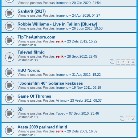
Viimane postitus Postitas
liromeno
«
20 Okt 2020, 21:54
Sankarit (2017)
Viimane postitus Postitas
liromeno
«
24 Apr 2016, 04:27
Robbie Williams - Live in Tallinn [Blu-ray]
Viimane postitus Postitas
liromeno
«
26 Juun 2013, 19:53
TipTheAuthors.com
Viimane postitus Postitas
eerik
«
23 Dets 2012, 15:22
Vastuseid:
8
Tulevad filmid
Viimane postitus Postitas
eerik
«
28 Sept 2012, 22:45
Vastuseid:
33
1
2
3
4
HBO Nordic
Viimane postitus Postitas
liromeno
«
31 Aug 2012, 15:22
"Joonisfilm 40" Solarise keskuses
Viimane postitus Postitas
liromeno
«
19 Nov 2011, 02:19
Game Of Thrones
Viimane postitus Postitas
Ainionu
«
23 Veebr 2011, 08:37
3D
Viimane postitus Postitas
Tupsu
«
07 Sept 2010, 23:46
Vastuseid:
13
1
2
Aasta 2009 parimad filmid
Viimane postitus Postitas
eerik
«
29 Dets 2009, 16:59
Vastuseid:
1