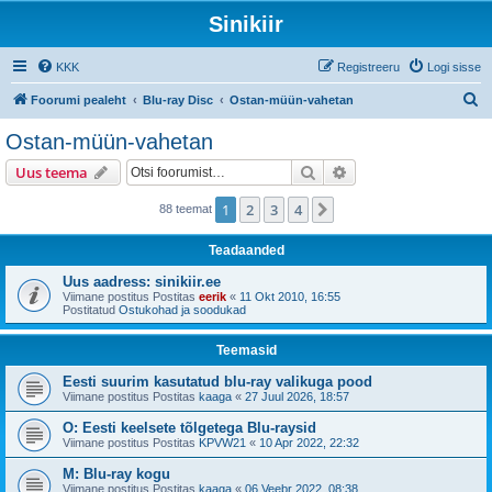
Sinikiir
KKK
Registreeru
Logi sisse
O
Foorumi pealeht
Blu-ray Disc
Ostan-müün-vahetan
t
Ostan-müün-vahetan
s
Otsi
Täiendatud otsing
Uus teema
i
1
2
3
4
Järgmine
88 teemat
Teadaanded
Uus aadress: sinikiir.ee
Viimane postitus Postitas
eerik
«
11 Okt 2010, 16:55
Postitatud
Ostukohad ja soodukad
Teemasid
Eesti suurim kasutatud blu-ray valikuga pood
Viimane postitus Postitas
kaaga
«
27 Juul 2026, 18:57
O: Eesti keelsete tõlgetega Blu-raysid
Viimane postitus Postitas
KPVW21
«
10 Apr 2022, 22:32
M: Blu-ray kogu
Viimane postitus Postitas
kaaga
«
06 Veebr 2022, 08:38