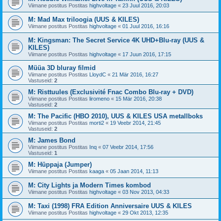
Viimane postitus Postitas
highvoltage
«
23 Juul 2016, 20:03
M: Mad Max triloogia (UUS & KILES)
Viimane postitus Postitas
highvoltage
«
01 Juul 2016, 16:16
M: Kingsman: The Secret Service 4K UHD+Blu-ray (UUS &
KILES)
Viimane postitus Postitas
highvoltage
«
17 Juun 2016, 17:15
Müüa 3D bluray filmid
Viimane postitus Postitas
LloydC
«
21 Mär 2016, 16:27
Vastuseid:
2
M: Risttuules (Exclusivité Fnac Combo Blu-ray + DVD)
Viimane postitus Postitas
liromeno
«
15 Mär 2016, 20:38
Vastuseid:
2
M: The Pacific (HBO 2010), UUS & KILES USA metallboks
Viimane postitus Postitas
morti2
«
19 Veebr 2014, 21:45
Vastuseid:
2
M: James Bond
Viimane postitus Postitas
Inq
«
07 Veebr 2014, 17:56
Vastuseid:
1
M: Hüppaja (Jumper)
Viimane postitus Postitas
kaaga
«
05 Jaan 2014, 11:13
M: City Lights ja Modern Times kombod
Viimane postitus Postitas
highvoltage
«
03 Nov 2013, 04:33
M: Taxi (1998) FRA Edition Anniversaire UUS & KILES
Viimane postitus Postitas
highvoltage
«
29 Okt 2013, 12:35