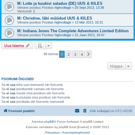
M: Lotte ja kuukivi saladus (DE) UUS & KILES
Viimane postitus Postitas
highvoltage
«
25 Sept 2013, 13:38
Vastuseid:
1
M: Christine, läbi müüdud UUS & KILES
Viimane postitus Postitas
highvoltage
«
13 Mär 2013, 16:31
M: Indiana Jones The Complete Adventures Limited Edition
Viimane postitus Postitas
highvoltage
«
21 Jaan 2013, 18:47
Uus teema
1
2
3
4
Järgmine
88 teemat
Hüppa
FOORUMI ÕIGUSED
Sa
ei saa
teha uusi teemasid siin foorumis
Sa
ei saa
postitustele vastata siin foorumis
Sa
ei saa
muuta oma postitusi siin foorumis
Sa
ei saa
kustutada oma postitusi siin foorumis
Sa
ei saa
postitada siin foorumis manuseid
Foorumi pealeht
Kõik kellaajad on
UTC+03:00
Arendas
phpBB
® Forum Software © phpBB Limited
Estonian translation by phpBB Eesti [Exabot] © 2008*-2021
Privaatsus
|
Kasutajatingimused