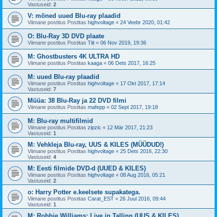
Vastuseid:
2
V: mõned uued Blu-ray plaadid
Viimane postitus Postitas
highvoltage
«
24 Veebr 2020, 01:42
O: Blu-Ray 3D DVD plaate
Viimane postitus Postitas
Tiit
«
06 Nov 2019, 19:36
M: Ghostbusters 4K ULTRA HD
Viimane postitus Postitas
kaaga
«
06 Dets 2017, 16:25
M: uued Blu-ray plaadid
Viimane postitus Postitas
highvoltage
«
17 Okt 2017, 17:14
Vastuseid:
7
Müüa: 38 Blu-Ray ja 22 DVD filmi
Viimane postitus Postitas
mafepp
«
02 Sept 2017, 19:18
M: Blu-ray multifilmid
Viimane postitus Postitas
zipzic
«
12 Mär 2017, 21:23
Vastuseid:
1
M: Vehkleja Blu-ray, UUS & KILES (MÜÜDUD!)
Viimane postitus Postitas
highvoltage
«
25 Dets 2016, 22:30
Vastuseid:
4
M: Eesti filmide DVD-d (UUED & KILES)
Viimane postitus Postitas
highvoltage
«
08 Aug 2016, 05:21
Vastuseid:
2
o: Harry Potter e.keelsete supakatega.
Viimane postitus Postitas
Carat_EST
«
26 Juul 2016, 09:44
Vastuseid:
1
M: Robbie Williams: Live in Tallinn (UUS & KILES)