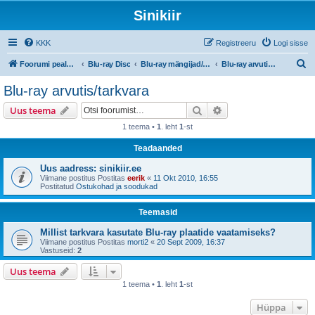
Sinikiir
KKK
Registreeru
Logi sisse
O
Foorumi pealeht
Blu-ray Disc
Blu-ray mängijad/riistvara
Blu-ray arvutis/tarkvara
t
Blu-ray arvutis/tarkvara
s
Otsi
Täiendatud otsing
Uus teema
i
1 teema •
1
. leht
1
-st
Teadaanded
Uus aadress: sinikiir.ee
Viimane postitus Postitas
eerik
«
11 Okt 2010, 16:55
Postitatud
Ostukohad ja soodukad
Teemasid
Millist tarkvara kasutate Blu-ray plaatide vaatamiseks?
Viimane postitus Postitas
morti2
«
20 Sept 2009, 16:37
Vastuseid:
2
Uus teema
1 teema •
1
. leht
1
-st
Hüppa