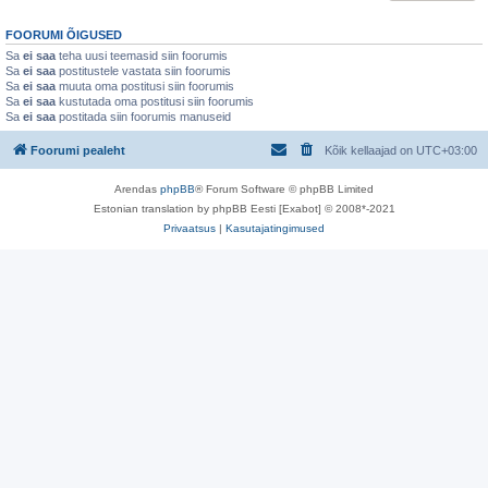
FOORUMI ÕIGUSED
Sa
ei saa
teha uusi teemasid siin foorumis
Sa
ei saa
postitustele vastata siin foorumis
Sa
ei saa
muuta oma postitusi siin foorumis
Sa
ei saa
kustutada oma postitusi siin foorumis
Sa
ei saa
postitada siin foorumis manuseid
Foorumi pealeht
Kõik kellaajad on
UTC+03:00
Arendas
phpBB
® Forum Software © phpBB Limited
Estonian translation by phpBB Eesti [Exabot] © 2008*-2021
Privaatsus
|
Kasutajatingimused