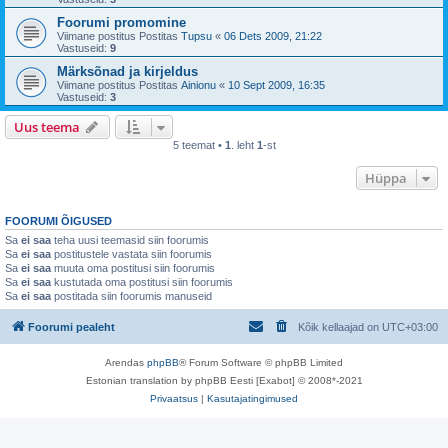
Foorumi promomine
Viimane postitus Postitas
Tupsu
«
06 Dets 2009, 21:22
Vastuseid:
9
Märksõnad ja kirjeldus
Viimane postitus Postitas
Ainionu
«
10 Sept 2009, 16:35
Vastuseid:
3
Uus teema
5 teemat •
1
. leht
1
-st
Hüppa
FOORUMI ÕIGUSED
Sa
ei saa
teha uusi teemasid siin foorumis
Sa
ei saa
postitustele vastata siin foorumis
Sa
ei saa
muuta oma postitusi siin foorumis
Sa
ei saa
kustutada oma postitusi siin foorumis
Sa
ei saa
postitada siin foorumis manuseid
Foorumi pealeht
Kõik kellaajad on
UTC+03:00
Arendas
phpBB
® Forum Software © phpBB Limited
Estonian translation by phpBB Eesti [Exabot] © 2008*-2021
Privaatsus
|
Kasutajatingimused