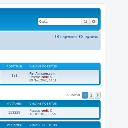
Otsi
Täiendatud otsing
Registreeru
Logi sisse
POSTITUSI
VIIMANE POSTITUS
Re: Amazon.com
121
V
Postitas
eerik
a
09 Nov 2020, 14:11
a
t
a
v
1
2
Järgmine
27 teemat
i
i
VAATAMISI
VIIMANE POSTITUS
m
a
Postitas
eerik
s
153229
11 Okt 2010, 16:55
t
p
o
s
VAATAMISI
VIIMANE POSTITUS
t