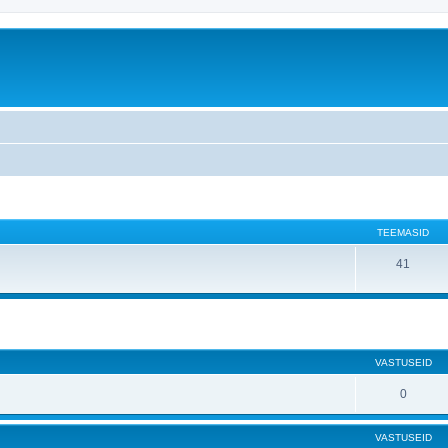
TEEMASID
41
atud otsing
VASTUSEID
0
VASTUSEID