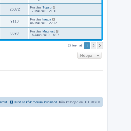
Postitas
Tupsu
26372
17 Mai 2010, 21:11
Postitas
kaaga
9110
06 Mai 2010, 22:42
Postitas
Magnust
8098
18 Jaan 2010, 18:07
1
2
Järgmine
27 teemat
Hüppa
ntakt
Kustuta kõik foorumi küpsised
Kõik kellaajad on
UTC+03:00