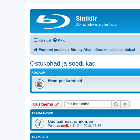
Sinikiir
Blu-ray info- ja arutlusfoorum
Kiirlingid
KKK
Foorumi pealeht
Blu-ray Disc
Ostukohad ja soodukad
Ostukohad ja soodukad
FOORUM
Head pakkumised
Otsi
Täiend
Uus teema
TEADAANDED
Uus aadress: sinikiir.ee
Postitas
eerik
»
11 Okt 2010, 16:55
TEEMASID