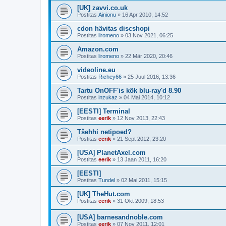
[UK] zavvi.co.uk
Postitas
Ainionu
»
16 Apr 2010, 14:52
cdon hävitas discshopi
Postitas
liromeno
»
03 Nov 2021, 06:25
Amazon.com
Postitas
liromeno
»
22 Mär 2020, 20:46
videoline.eu
Postitas
Richey66
»
25 Juul 2016, 13:36
Tartu OnOFF'is kõk blu-ray'd 8.90
Postitas
inzukaz
»
04 Mai 2014, 10:12
[EESTI] Terminal
Postitas
eerik
»
12 Nov 2013, 22:43
Tšehhi netipoed?
Postitas
eerik
»
21 Sept 2012, 23:20
[USA] PlanetAxel.com
Postitas
eerik
»
13 Jaan 2011, 16:20
[EESTI]
Postitas
Tundel
»
02 Mai 2011, 15:15
[UK] TheHut.com
Postitas
eerik
»
31 Okt 2009, 18:53
[USA] barnesandnoble.com
Postitas
eerik
»
07 Nov 2011, 12:01