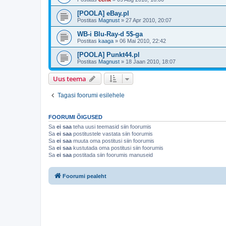
[POOLA] eBay.pl
Postitas
Magnust
»
27 Apr 2010, 20:07
WB-i Blu-Ray-d 5$-ga
Postitas
kaaga
»
06 Mai 2010, 22:42
[POOLA] Punkt44.pl
Postitas
Magnust
»
18 Jaan 2010, 18:07
Uus teema
Tagasi foorumi esilehele
FOORUMI ÕIGUSED
Sa
ei saa
teha uusi teemasid siin foorumis
Sa
ei saa
postitustele vastata siin foorumis
Sa
ei saa
muuta oma postitusi siin foorumis
Sa
ei saa
kustutada oma postitusi siin foorumis
Sa
ei saa
postitada siin foorumis manuseid
Foorumi pealeht