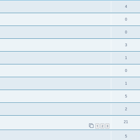
4
0
0
3
1
0
1
5
2
21
1
2
3
5