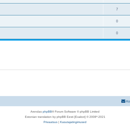
7
0
0
Ko
Arendas
phpBB
® Forum Software © phpBB Limited
Estonian translation by phpBB Eesti [Exabot] © 2008*-2021
Privaatsus
|
Kasutajatingimused