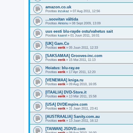
amazon.co.uk
Postitas
inzukaz
»
07 Aug 2011, 12:56
...soovitan vältida
Postitas
Ainionu
»
08 Sept 2009, 13:09
uus eesti blu-rayde ostu/vahetus sait
Postitas
kaarel
»
01 Juun 2011, 16:01
[UK] Gam.Co
Postitas
eerik
»
05 Juun 2011, 12:33
[SAKSAMAA] Grooves-inc.com
Postitas
eerik
»
15 Mai 2011, 11:13
Hoiatus: blu-ray.ee
Postitas
eerik
»
17 Apr 2011, 12:20
[VENEMAA] kniga.ru
Postitas
eerik
»
09 Aug 2010, 16:05
[ITAALIA] DVD-Store.it
Postitas
eerik
»
13 Mär 2011, 15:58
[USA] DVDEmpire.com
Postitas
eerik
»
31 Jaan 2011, 23:41
[AUSTRAALIA] Sanity.com.au
Postitas
eerik
»
13 Jaan 2011, 16:12
[TAIWAN] JSDVD.com
Postitas
eerik
»
09 Aug 2010, 16:00