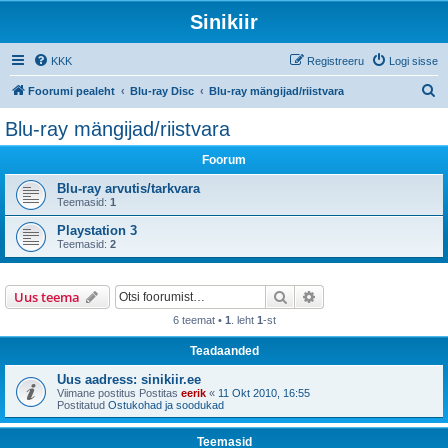
Sinikiir
KKK
Registreeru
Logi sisse
O
Foorumi pealeht
Blu-ray Disc
Blu-ray mängijad/riistvara
t
Blu-ray mängijad/riistvara
s
Foorum
i
Blu-ray arvutis/tarkvara
Teemasid:
1
Playstation 3
Teemasid:
2
Otsi
Täiendatud otsing
Uus teema
6 teemat •
1
. leht
1
-st
Teadaanded
Uus aadress: sinikiir.ee
Viimane postitus Postitas
eerik
«
11 Okt 2010, 16:55
Postitatud
Ostukohad ja soodukad
Teemasid