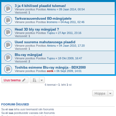
3 ja 4 kihilised plaadid tulemas!
Viimane postitus Postitas
Ainionu
«
09 Jaan 2014, 00:54
Vastuseid:
1
Tarkvarauuendused BD-mängijatele
Viimane postitus Postitas
liromeno
«
04 Aug 2011, 02:46
Head 3D bly ray mängijad ?
Viimane postitus Postitas
Tupsu
«
27 Apr 2011, 23:16
Vastuseid:
1
Uued suurema mahutavusega plaadid
Viimane postitus Postitas
Ainionu
«
04 Jaan 2010, 17:20
Vastuseid:
1
Blu-ray mängijad
Viimane postitus Postitas
Tupsu
«
18 Okt 2009, 16:47
Vastuseid:
2
Toshiba esimene Blu-ray mängija - BDX2000
Viimane postitus Postitas
eerik
«
06 Sept 2009, 14:01
Uus teema
6 teemat •
1
. leht
1
-st
Hüppa
FOORUMI ÕIGUSED
Sa
ei saa
teha uusi teemasid siin foorumis
Sa
ei saa
postitustele vastata siin foorumis