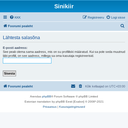
Sinikiir
KKK
Registreeru
Logi sisse
O
Foorumi pealeht
t
Lähtesta salasõna
s
i
E-posti aadress:
See peab olema sama aadress, mis on su profiiliski määratud. Kui sa pole seda muutnud
läbi profiili, on see aadress, millega sa oma kasutaja registreerisid.
Foorumi pealeht
Kõik kellaajad on
UTC+03:00
Arendas
phpBB
® Forum Software © phpBB Limited
Estonian translation by phpBB Eesti [Exabot] © 2008*-2021
Privaatsus
|
Kasutajatingimused