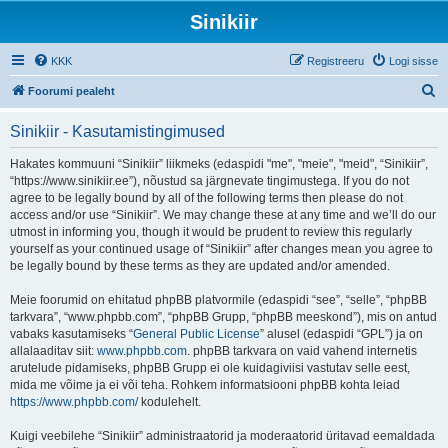
Sinikiir
KKK
Registreeru
Logi sisse
O
Foorumi pealeht
t
Sinikiir - Kasutamistingimused
s
i
Hakates kommuuni “Sinikiir” liikmeks (edaspidi "me", "meie", "meid", “Sinikiir”,
“https://www.sinikiir.ee”), nõustud sa järgnevate tingimustega. If you do not
agree to be legally bound by all of the following terms then please do not
access and/or use “Sinikiir”. We may change these at any time and we’ll do our
utmost in informing you, though it would be prudent to review this regularly
yourself as your continued usage of “Sinikiir” after changes mean you agree to
be legally bound by these terms as they are updated and/or amended.
Meie foorumid on ehitatud phpBB platvormile (edaspidi “see”, “selle”, “phpBB
tarkvara”, “www.phpbb.com”, “phpBB Grupp, “phpBB meeskond”), mis on antud
vabaks kasutamiseks “
General Public License
” alusel (edaspidi “GPL”) ja on
allalaaditav siit:
www.phpbb.com
. phpBB tarkvara on vaid vahend internetis
arutelude pidamiseks, phpBB Grupp ei ole kuidagiviisi vastutav selle eest,
mida me võime ja ei või teha. Rohkem informatsiooni phpBB kohta leiad
https://www.phpbb.com/
kodulehelt.
Kuigi veebilehe “Sinikiir” administraatorid ja moderaatorid üritavad eemaldada