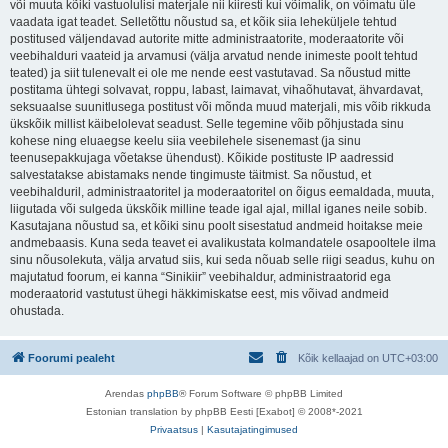
või muuta kõiki vastuolulisi materjale nii kiiresti kui võimalik, on võimatu üle
vaadata igat teadet. Selletõttu nõustud sa, et kõik siia leheküljele tehtud
postitused väljendavad autorite mitte administraatorite, moderaatorite või
veebihalduri vaateid ja arvamusi (välja arvatud nende inimeste poolt tehtud
teated) ja siit tulenevalt ei ole me nende eest vastutavad. Sa nõustud mitte
postitama ühtegi solvavat, roppu, labast, laimavat, vihaõhutavat, ähvardavat,
seksuaalse suunitlusega postitust või mõnda muud materjali, mis võib rikkuda
ükskõik millist käibelolevat seadust. Selle tegemine võib põhjustada sinu
kohese ning eluaegse keelu siia veebilehele sisenemast (ja sinu
teenusepakkujaga võetakse ühendust). Kõikide postituste IP aadressid
salvestatakse abistamaks nende tingimuste täitmist. Sa nõustud, et
veebihalduril, administraatoritel ja moderaatoritel on õigus eemaldada, muuta,
liigutada või sulgeda ükskõik milline teade igal ajal, millal iganes neile sobib.
Kasutajana nõustud sa, et kõiki sinu poolt sisestatud andmeid hoitakse meie
andmebaasis. Kuna seda teavet ei avalikustata kolmandatele osapooltele ilma
sinu nõusolekuta, välja arvatud siis, kui seda nõuab selle riigi seadus, kuhu on
majutatud foorum, ei kanna “Sinikiir” veebihaldur, administraatorid ega
moderaatorid vastutust ühegi häkkimiskatse eest, mis võivad andmeid
ohustada.
Foorumi pealeht
Kõik kellaajad on
UTC+03:00
Arendas
phpBB
® Forum Software © phpBB Limited
Estonian translation by phpBB Eesti [Exabot] © 2008*-2021
Privaatsus
|
Kasutajatingimused