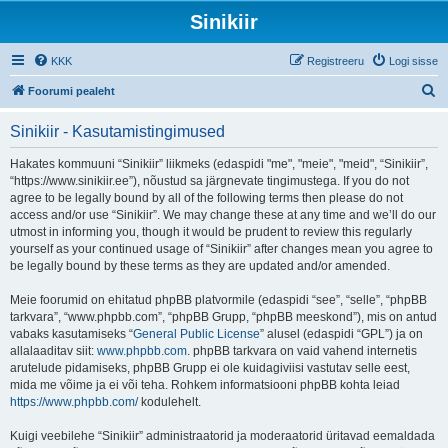
Sinikiir
KKK
Registreeru
Logi sisse
O
Foorumi pealeht
t
Sinikiir - Kasutamistingimused
s
i
Hakates kommuuni “Sinikiir” liikmeks (edaspidi "me", "meie", "meid", “Sinikiir”,
“https://www.sinikiir.ee”), nõustud sa järgnevate tingimustega. If you do not
agree to be legally bound by all of the following terms then please do not
access and/or use “Sinikiir”. We may change these at any time and we’ll do our
utmost in informing you, though it would be prudent to review this regularly
yourself as your continued usage of “Sinikiir” after changes mean you agree to
be legally bound by these terms as they are updated and/or amended.
Meie foorumid on ehitatud phpBB platvormile (edaspidi “see”, “selle”, “phpBB
tarkvara”, “www.phpbb.com”, “phpBB Grupp, “phpBB meeskond”), mis on antud
vabaks kasutamiseks “
General Public License
” alusel (edaspidi “GPL”) ja on
allalaaditav siit:
www.phpbb.com
. phpBB tarkvara on vaid vahend internetis
arutelude pidamiseks, phpBB Grupp ei ole kuidagiviisi vastutav selle eest,
mida me võime ja ei või teha. Rohkem informatsiooni phpBB kohta leiad
https://www.phpbb.com/
kodulehelt.
Kuigi veebilehe “Sinikiir” administraatorid ja moderaatorid üritavad eemaldada