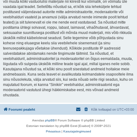
või muuta kõiki vastuolulisi materjale nii kiiresti kui võimalik, on võimatu üle
vaadata igat teadet. Selletõttu nõustud sa, et kõik siia leheküljele tehtud
postitused väljendavad autorite mitte administraatorite, moderaatorite või
veebihalduri vaateid ja arvamusi (välja arvatud nende inimeste poolt tehtud
teated) ja siit tulenevalt ei ole me nende eest vastutavad. Sa nõustud mitte
postitama ühtegi solvavat, roppu, labast, laimavat, vihaõhutavat, ähvardavat,
seksuaalse suunitlusega postitust või mõnda muud materjali, mis võib rikkuda
ükskõik millist käibelolevat seadust. Selle tegemine võib põhjustada sinu
kohese ning eluaegse keelu siia veebilehele sisenemast (ja sinu
teenusepakkujaga võetakse ühendust). Kõikide postituste IP aadressid
salvestatakse abistamaks nende tingimuste täitmist. Sa nõustud, et
veebihalduril, administraatoritel ja moderaatoritel on õigus eemaldada, muuta,
liigutada või sulgeda ükskõik milline teade igal ajal, millal iganes neile sobib.
Kasutajana nõustud sa, et kõiki sinu poolt sisestatud andmeid hoitakse meie
andmebaasis. Kuna seda teavet ei avalikustata kolmandatele osapooltele ilma
sinu nõusolekuta, välja arvatud siis, kui seda nõuab selle riigi seadus, kuhu on
majutatud foorum, ei kanna “Sinikiir” veebihaldur, administraatorid ega
moderaatorid vastutust ühegi häkkimiskatse eest, mis võivad andmeid
ohustada.
Foorumi pealeht
Kõik kellaajad on
UTC+03:00
Arendas
phpBB
® Forum Software © phpBB Limited
Estonian translation by phpBB Eesti [Exabot] © 2008*-2021
Privaatsus
|
Kasutajatingimused