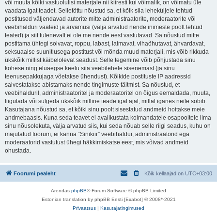
või muuta kõiki vastuolulisi materjale nii kiiresti kui võimalik, on võimatu üle
vaadata igat teadet. Selletõttu nõustud sa, et kõik siia leheküljele tehtud
postitused väljendavad autorite mitte administraatorite, moderaatorite või
veebihalduri vaateid ja arvamusi (välja arvatud nende inimeste poolt tehtud
teated) ja siit tulenevalt ei ole me nende eest vastutavad. Sa nõustud mitte
postitama ühtegi solvavat, roppu, labast, laimavat, vihaõhutavat, ähvardavat,
seksuaalse suunitlusega postitust või mõnda muud materjali, mis võib rikkuda
ükskõik millist käibelolevat seadust. Selle tegemine võib põhjustada sinu
kohese ning eluaegse keelu siia veebilehele sisenemast (ja sinu
teenusepakkujaga võetakse ühendust). Kõikide postituste IP aadressid
salvestatakse abistamaks nende tingimuste täitmist. Sa nõustud, et
veebihalduril, administraatoritel ja moderaatoritel on õigus eemaldada, muuta,
liigutada või sulgeda ükskõik milline teade igal ajal, millal iganes neile sobib.
Kasutajana nõustud sa, et kõiki sinu poolt sisestatud andmeid hoitakse meie
andmebaasis. Kuna seda teavet ei avalikustata kolmandatele osapooltele ilma
sinu nõusolekuta, välja arvatud siis, kui seda nõuab selle riigi seadus, kuhu on
majutatud foorum, ei kanna “Sinikiir” veebihaldur, administraatorid ega
moderaatorid vastutust ühegi häkkimiskatse eest, mis võivad andmeid
ohustada.
Foorumi pealeht
Kõik kellaajad on
UTC+03:00
Arendas
phpBB
® Forum Software © phpBB Limited
Estonian translation by phpBB Eesti [Exabot] © 2008*-2021
Privaatsus
|
Kasutajatingimused