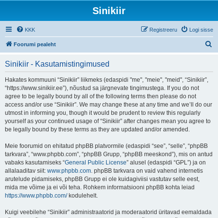
Sinikiir
KKK
Registreeru
Logi sisse
O
Foorumi pealeht
t
Sinikiir - Kasutamistingimused
s
i
Hakates kommuuni “Sinikiir” liikmeks (edaspidi "me", "meie", "meid", “Sinikiir”,
“https://www.sinikiir.ee”), nõustud sa järgnevate tingimustega. If you do not
agree to be legally bound by all of the following terms then please do not
access and/or use “Sinikiir”. We may change these at any time and we’ll do our
utmost in informing you, though it would be prudent to review this regularly
yourself as your continued usage of “Sinikiir” after changes mean you agree to
be legally bound by these terms as they are updated and/or amended.
Meie foorumid on ehitatud phpBB platvormile (edaspidi “see”, “selle”, “phpBB
tarkvara”, “www.phpbb.com”, “phpBB Grupp, “phpBB meeskond”), mis on antud
vabaks kasutamiseks “
General Public License
” alusel (edaspidi “GPL”) ja on
allalaaditav siit:
www.phpbb.com
. phpBB tarkvara on vaid vahend internetis
arutelude pidamiseks, phpBB Grupp ei ole kuidagiviisi vastutav selle eest,
mida me võime ja ei või teha. Rohkem informatsiooni phpBB kohta leiad
https://www.phpbb.com/
kodulehelt.
Kuigi veebilehe “Sinikiir” administraatorid ja moderaatorid üritavad eemaldada