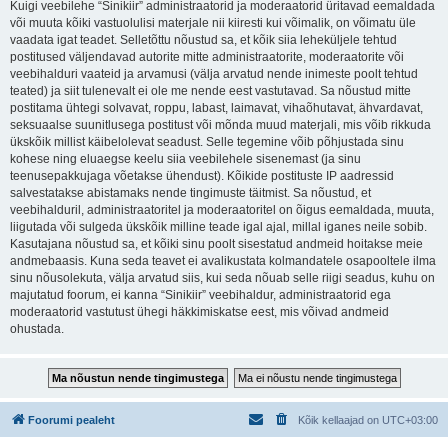
Kuigi veebilehe “Sinikiir” administraatorid ja moderaatorid üritavad eemaldada
või muuta kõiki vastuolulisi materjale nii kiiresti kui võimalik, on võimatu üle
vaadata igat teadet. Selletõttu nõustud sa, et kõik siia leheküljele tehtud
postitused väljendavad autorite mitte administraatorite, moderaatorite või
veebihalduri vaateid ja arvamusi (välja arvatud nende inimeste poolt tehtud
teated) ja siit tulenevalt ei ole me nende eest vastutavad. Sa nõustud mitte
postitama ühtegi solvavat, roppu, labast, laimavat, vihaõhutavat, ähvardavat,
seksuaalse suunitlusega postitust või mõnda muud materjali, mis võib rikkuda
ükskõik millist käibelolevat seadust. Selle tegemine võib põhjustada sinu
kohese ning eluaegse keelu siia veebilehele sisenemast (ja sinu
teenusepakkujaga võetakse ühendust). Kõikide postituste IP aadressid
salvestatakse abistamaks nende tingimuste täitmist. Sa nõustud, et
veebihalduril, administraatoritel ja moderaatoritel on õigus eemaldada, muuta,
liigutada või sulgeda ükskõik milline teade igal ajal, millal iganes neile sobib.
Kasutajana nõustud sa, et kõiki sinu poolt sisestatud andmeid hoitakse meie
andmebaasis. Kuna seda teavet ei avalikustata kolmandatele osapooltele ilma
sinu nõusolekuta, välja arvatud siis, kui seda nõuab selle riigi seadus, kuhu on
majutatud foorum, ei kanna “Sinikiir” veebihaldur, administraatorid ega
moderaatorid vastutust ühegi häkkimiskatse eest, mis võivad andmeid
ohustada.
Foorumi pealeht
Kõik kellaajad on
UTC+03:00