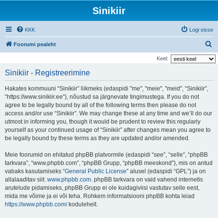
Sinikiir
KKK
Logi sisse
O
Foorumi pealeht
t
Keel:
s
Sinikiir - Registreerimine
i
Hakates kommuuni “Sinikiir” liikmeks (edaspidi "me", "meie", "meid", “Sinikiir”,
“https://www.sinikiir.ee”), nõustud sa järgnevate tingimustega. If you do not
agree to be legally bound by all of the following terms then please do not
access and/or use “Sinikiir”. We may change these at any time and we’ll do our
utmost in informing you, though it would be prudent to review this regularly
yourself as your continued usage of “Sinikiir” after changes mean you agree to
be legally bound by these terms as they are updated and/or amended.
Meie foorumid on ehitatud phpBB platvormile (edaspidi “see”, “selle”, “phpBB
tarkvara”, “www.phpbb.com”, “phpBB Grupp, “phpBB meeskond”), mis on antud
vabaks kasutamiseks “
General Public License
” alusel (edaspidi “GPL”) ja on
allalaaditav siit:
www.phpbb.com
. phpBB tarkvara on vaid vahend internetis
arutelude pidamiseks, phpBB Grupp ei ole kuidagiviisi vastutav selle eest,
mida me võime ja ei või teha. Rohkem informatsiooni phpBB kohta leiad
https://www.phpbb.com/
kodulehelt.