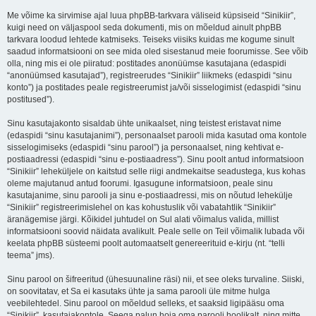
Me võime ka sirvimise ajal luua phpBB-tarkvara väliseid küpsiseid “Sinikiir”,
kuigi need on väljaspool seda dokumenti, mis on mõeldud ainult phpBB
tarkvara loodud lehtede katmiseks. Teiseks viisiks kuidas me kogume sinult
saadud informatsiooni on see mida oled sisestanud meie foorumisse. See võib
olla, ning mis ei ole piiratud: postitades anonüümse kasutajana (edaspidi
“anonüümsed kasutajad”), registreerudes “Sinikiir” liikmeks (edaspidi “sinu
konto”) ja postitades peale registreerumist ja/või sisselogimist (edaspidi “sinu
postitused”).
Sinu kasutajakonto sisaldab ühte unikaalset, ning teistest eristavat nime
(edaspidi “sinu kasutajanimi”), personaalset parooli mida kasutad oma kontole
sisselogimiseks (edaspidi “sinu parool”) ja personaalset, ning kehtivat e-
postiaadressi (edaspidi “sinu e-postiaadress”). Sinu poolt antud informatsioon
“Sinikiir” leheküljele on kaitstud selle riigi andmekaitse seadustega, kus kohas
oleme majutanud antud foorumi. Igasugune informatsioon, peale sinu
kasutajanime, sinu parooli ja sinu e-postiaadressi, mis on nõutud lehekülje
“Sinikiir” registreerimislehel on kas kohustuslik või vabatahtlik “Sinikiir”
äranägemise järgi. Kõikidel juhtudel on Sul alati võimalus valida, millist
informatsiooni soovid näidata avalikult. Peale selle on Teil võimalik lubada või
keelata phpBB süsteemi poolt automaatselt genereerituid e-kirju (nt. “telli
teema” jms).
Sinu parool on šifreeritud (ühesuunaline räsi) nii, et see oleks turvaline. Siiski,
on soovitatav, et Sa ei kasutaks ühte ja sama parooli üle mitme hulga
veebilehtedel. Sinu parool on mõeldud selleks, et saaksid ligipääsu oma
“Sinikiir”, kasutajakontole. Seega palun hoia oma parooli hoolikalt, ning mitte