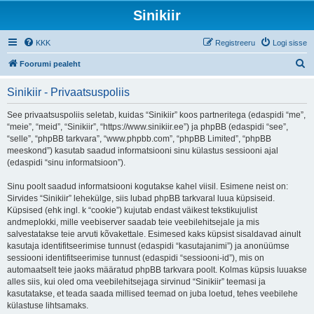
Sinikiir
KKK
Registreeru
Logi sisse
O
Foorumi pealeht
t
Sinikiir - Privaatsuspoliis
s
i
See privaatsuspoliis seletab, kuidas “Sinikiir” koos partneritega (edaspidi “me”,
“meie”, “meid”, “Sinikiir”, “https://www.sinikiir.ee”) ja phpBB (edaspidi “see”,
“selle”, “phpBB tarkvara”, “www.phpbb.com”, “phpBB Limited”, “phpBB
meeskond”) kasutab saadud informatsiooni sinu külastus sessiooni ajal
(edaspidi “sinu informatsioon”).
Sinu poolt saadud informatsiooni kogutakse kahel viisil. Esimene neist on:
Sirvides “Sinikiir” lehekülge, siis lubad phpBB tarkvaral luua küpsiseid.
Küpsised (ehk ingl. k “cookie”) kujutab endast väikest tekstikujulist
andmeplokki, mille veebiserver saadab teie veebilehitsejale ja mis
salvestatakse teie arvuti kõvakettale. Esimesed kaks küpsist sisaldavad ainult
kasutaja identifitseerimise tunnust (edaspidi “kasutajanimi”) ja anonüümse
sessiooni identifitseerimise tunnust (edaspidi “sessiooni-id”), mis on
automaatselt teie jaoks määratud phpBB tarkvara poolt. Kolmas küpsis luuakse
alles siis, kui oled oma veebilehitsejaga sirvinud “Sinikiir” teemasi ja
kasutatakse, et teada saada millised teemad on juba loetud, tehes veebilehe
külastuse lihtsamaks.