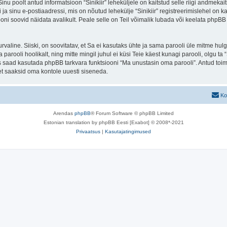
 Sinu poolt antud informatsioon “Sinikiir” leheküljele on kaitstud selle riigi andm
a sinu e-postiaadressi, mis on nõutud lehekülje “Sinikiir” registreerimislehel on kas
iooni soovid näidata avalikult. Peale selle on Teil võimalik lubada või keelata phpBB 
 turvaline. Siiski, on soovitatav, et Sa ei kasutaks ühte ja sama parooli üle mitme h
 parooli hoolikalt, ning mitte mingil juhul ei küsi Teie käest kunagi parooli, olgu
s saad kasutada phpBB tarkvara funktsiooni “Ma unustasin oma parooli”. Antud toim
et saaksid oma kontole uuesti siseneda.
Ko
Arendas
phpBB
® Forum Software © phpBB Limited
Estonian translation by phpBB Eesti [Exabot] © 2008*-2021
Privaatsus
|
Kasutajatingimused