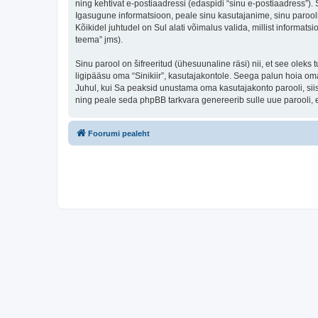
ning kehtivat e-postiaadressi (edaspidi “sinu e-postiaadress”).
Igasugune informatsioon, peale sinu kasutajanime, sinu parooli j
Kõikidel juhtudel on Sul alati võimalus valida, millist informats
teema” jms).
Sinu parool on šifreeritud (ühesuunaline räsi) nii, et see oleks
ligipääsu oma “Sinikiir”, kasutajakontole. Seega palun hoia oma
Juhul, kui Sa peaksid unustama oma kasutajakonto parooli, sii
ning peale seda phpBB tarkvara genereerib sulle uue parooli, 
Foorumi pealeht