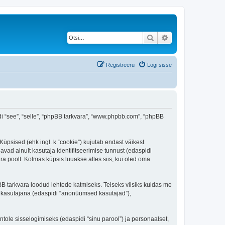
Otsi
Täiendatud otsing
Registreeru
Logi sisse
spidi “see”, “selle”, “phpBB tarkvara”, “www.phpbb.com”, “phpBB
 Küpsised (ehk ingl. k “cookie”) kujutab endast väikest
avad ainult kasutaja identifitseerimise tunnust (edaspidi
ra poolt. Kolmas küpsis luuakse alles siis, kui oled oma
BB tarkvara loodud lehtede katmiseks. Teiseks viisiks kuidas me
e kasutajana (edaspidi “anonüümsed kasutajad”),
ntole sisselogimiseks (edaspidi “sinu parool”) ja personaalset,