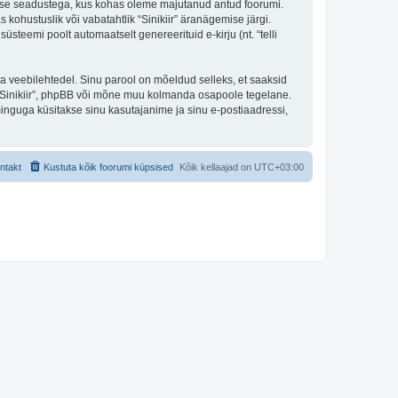
ekaitse seadustega, kus kohas oleme majutanud antud foorumi.
 kohustuslik või vabatahtlik “Sinikiir” äranägemise järgi.
süsteemi poolt automaatselt genereerituid e-kirju (nt. “telli
ulga veebilehtedel. Sinu parool on mõeldud selleks, et saaksid
 ta “Sinikiir”, phpBB või mõne muu kolmanda osapoole tegelane.
inguga küsitakse sinu kasutajanime ja sinu e-postiaadressi,
ntakt
Kustuta kõik foorumi küpsised
Kõik kellaajad on
UTC+03:00