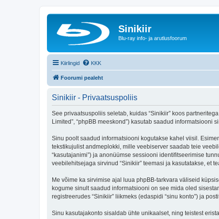
Sinikiir
Blu-ray info- ja arutlusfoorum
Kiirlingid
KKK
Foorumi pealeht
Sinikiir - Privaatsuspoliis
See privaatsuspoliis seletab, kuidas “Sinikiir” koos partneritega
Limited”, “phpBB meeskond”) kasutab saadud informatsiooni sinu
Sinu poolt saadud informatsiooni kogutakse kahel viisil. Esimene
tekstikujulist andmeplokki, mille veebiserver saadab teie veebil
“kasutajanimi”) ja anonüümse sessiooni identifitseerimise tunnu
veebilehitsejaga sirvinud “Sinikiir” teemasi ja kasutatakse, et
Me võime ka sirvimise ajal luua phpBB-tarkvara väliseid küpsis
kogume sinult saadud informatsiooni on see mida oled sisestan
registreerudes “Sinikiir” liikmeks (edaspidi “sinu konto”) ja post
Sinu kasutajakonto sisaldab ühte unikaalset, ning teistest eris