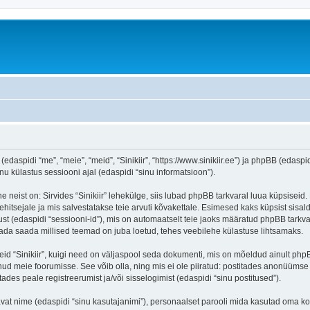
 (edaspidi “me”, “meie”, “meid”, “Sinikiir”, “https://www.sinikiir.ee”) ja phpBB (eda
 külastus sessiooni ajal (edaspidi “sinu informatsioon”).
 neist on: Sirvides “Sinikiir” lehekülge, siis lubad phpBB tarkvaral luua küpsiseid.
ehitsejale ja mis salvestatakse teie arvuti kõvakettale. Esimesed kaks küpsist sisald
st (edaspidi “sessiooni-id”), mis on automaatselt teie jaoks määratud phpBB tarkva
 teada saada millised teemad on juba loetud, tehes veebilehe külastuse lihtsamaks.
eid “Sinikiir”, kuigi need on väljaspool seda dokumenti, mis on mõeldud ainult php
ud meie foorumisse. See võib olla, ning mis ei ole piiratud: postitades anonüüms
itades peale registreerumist ja/või sisselogimist (edaspidi “sinu postitused”).
tavat nime (edaspidi “sinu kasutajanimi”), personaalset parooli mida kasutad oma ko