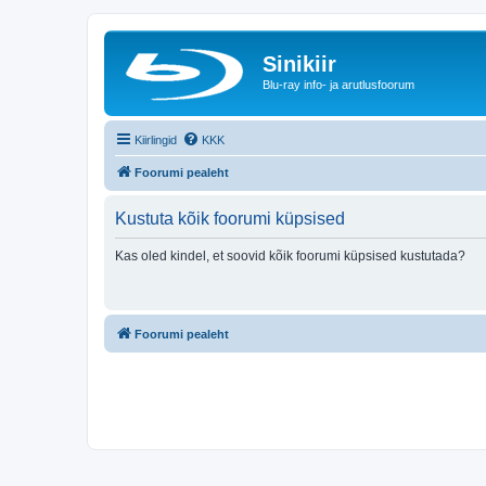
Sinikiir
Blu-ray info- ja arutlusfoorum
Kiirlingid
KKK
Foorumi pealeht
Kustuta kõik foorumi küpsised
Kas oled kindel, et soovid kõik foorumi küpsised kustutada?
Foorumi pealeht