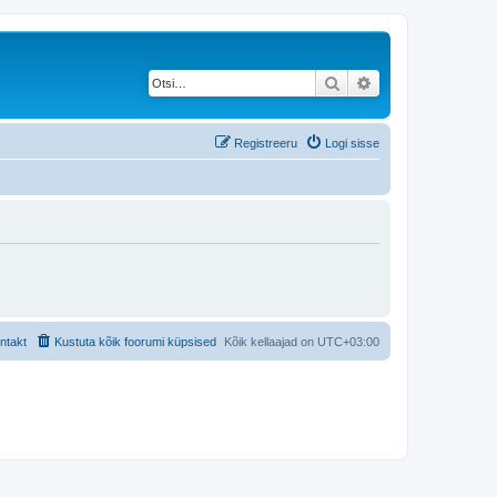
Otsi
Täiendatud otsing
Registreeru
Logi sisse
ntakt
Kustuta kõik foorumi küpsised
Kõik kellaajad on
UTC+03:00