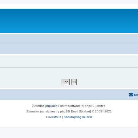
Ko
Arendas
phpBB
® Forum Software © phpBB Limited
Estonian translation by phpBB Eesti [Exabot] © 2008*-2021
Privaatsus
|
Kasutajatingimused