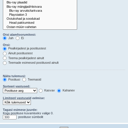
Otsi alamfoorumitest:
Jah
Ei
Otsi:
Pealkirjadest ja postitustest
Ainult postitustest
Teema pealkirjadest ainult
Teemade esimesed postitused ainult
Näita tulemusi:
Postitusi
Teemasid
Sorteeri vastused:
Kasvav
Kahanev
Limiteeri vastuseid eelmise:
Tagasi esimese juurde:
Kogu postituse kuvamiseks valige 0.
postituse sümbolit