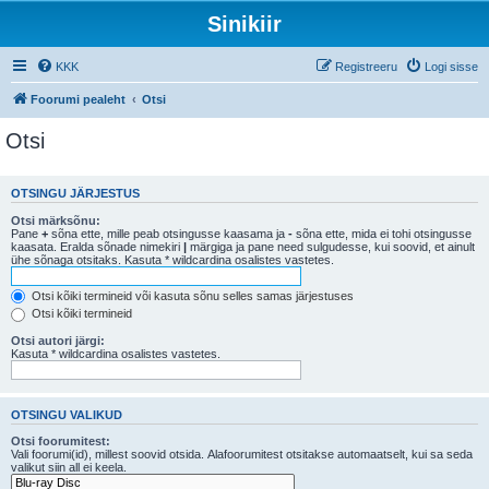
Sinikiir
KKK
Registreeru
Logi sisse
Foorumi pealeht
Otsi
Otsi
OTSINGU JÄRJESTUS
Otsi märksõnu:
Pane
+
sõna ette, mille peab otsingusse kaasama ja
-
sõna ette, mida ei tohi otsingusse
kaasata. Eralda sõnade nimekiri
|
märgiga ja pane need sulgudesse, kui soovid, et ainult
ühe sõnaga otsitaks. Kasuta * wildcardina osalistes vastetes.
Otsi kõiki termineid või kasuta sõnu selles samas järjestuses
Otsi kõiki termineid
Otsi autori järgi:
Kasuta * wildcardina osalistes vastetes.
OTSINGU VALIKUD
Otsi foorumitest:
Vali foorumi(id), millest soovid otsida. Alafoorumitest otsitakse automaatselt, kui sa seda
valikut siin all ei keela.