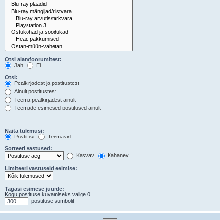
Otsi alamfoorumitest:
Jah
Ei
Otsi:
Pealkirjadest ja postitustest
Ainult postitustest
Teema pealkirjadest ainult
Teemade esimesed postitused ainult
Näita tulemusi:
Postitusi
Teemasid
Sorteeri vastused:
Kasvav
Kahanev
Limiteeri vastuseid eelmise:
Tagasi esimese juurde:
Kogu postituse kuvamiseks valige 0.
postituse sümbolit