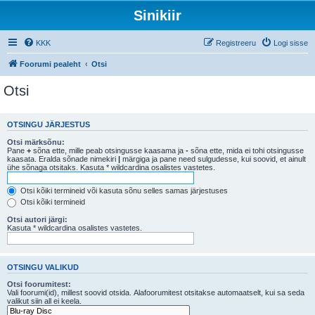
Sinikiir
KKK
Registreeru
Logi sisse
Foorumi pealeht
Otsi
Otsi
OTSINGU JÄRJESTUS
Otsi märksõnu:
Pane
+
sõna ette, mille peab otsingusse kaasama ja
-
sõna ette, mida ei tohi otsingusse
kaasata. Eralda sõnade nimekiri
|
märgiga ja pane need sulgudesse, kui soovid, et ainult
ühe sõnaga otsitaks. Kasuta * wildcardina osalistes vastetes.
Otsi kõiki termineid või kasuta sõnu selles samas järjestuses
Otsi kõiki termineid
Otsi autori järgi:
Kasuta * wildcardina osalistes vastetes.
OTSINGU VALIKUD
Otsi foorumitest:
Vali foorumi(id), millest soovid otsida. Alafoorumitest otsitakse automaatselt, kui sa seda
valikut siin all ei keela.