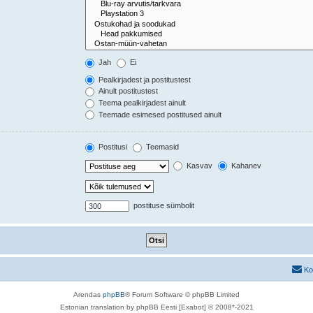
Jah
Ei
Pealkirjadest ja postitustest
Ainult postitustest
Teema pealkirjadest ainult
Teemade esimesed postitused ainult
Postitusi
Teemasid
Kasvav
Kahanev
postituse sümbolit
Ko
Arendas
phpBB
® Forum Software © phpBB Limited
Estonian translation by phpBB Eesti [Exabot] © 2008*-2021