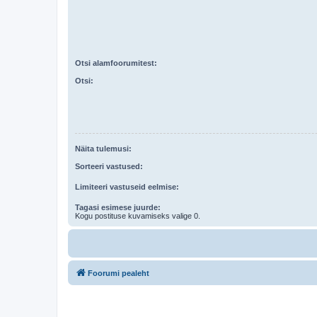
Otsi alamfoorumitest:
Otsi:
Näita tulemusi:
Sorteeri vastused:
Limiteeri vastuseid eelmise:
Tagasi esimese juurde:
Kogu postituse kuvamiseks valige 0.
Foorumi pealeht