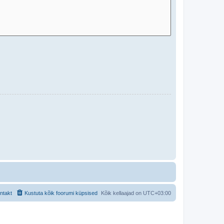
ntakt
Kustuta kõik foorumi küpsised
Kõik kellaajad on
UTC+03:00