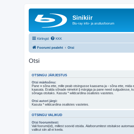
Sinikiir
Blu-ray info- ja arutlusfoorum
Kiirlingid
KKK
Foorumi pealeht
Otsi
Otsi
OTSINGU JÄRJESTUS
Otsi märksõnu:
Pane
+
sõna ette, mille peab otsingusse kaasama ja
-
sõna ette, mida e
kaasata. Eralda sõnade nimekiri
|
märgiga ja pane need sulgudesse, kui soovid, et ainult 
sõnaga otsitaks. Kasuta * wildcardina osalistes vastetes.
Otsi autori järgi:
Kasuta * wildcardina osalistes vastetes.
OTSINGU VALIKUD
Otsi foorumitest:
Vali foorumi(id), millest soovid otsida. Alafoorumitest otsitakse automaa
valikut siin all ei keela.