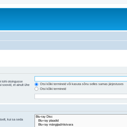
i tohi otsingusse
Otsi kõiki termineid või kasuta sõnu selles samas järjestuses
ühe
Otsi kõiki termineid
tselt, kui sa seda