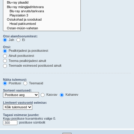
Otsi alamfoorumitest:
Jah
Ei
Otsi:
Pealkirjadest ja postitustest
Ainult postitustest
Teema pealkirjadest ainult
Teemade esimesed postitused ainult
Näita tulemusi:
Postitusi
Teemasid
Sorteeri vastused:
Kasvav
Kahanev
Limiteeri vastuseid eelmise:
Tagasi esimese juurde:
Kogu postituse kuvamiseks valige 0.
postituse sümbolit