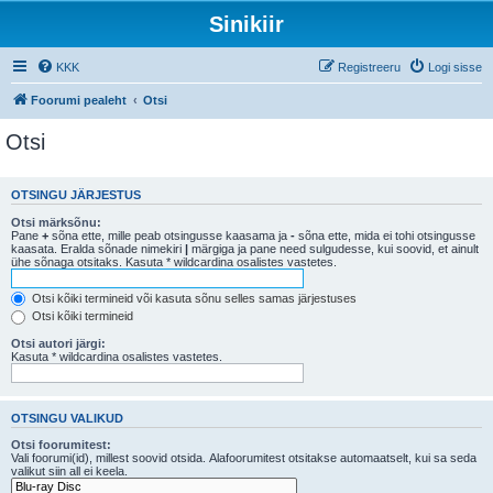
Sinikiir
KKK
Registreeru
Logi sisse
Foorumi pealeht
Otsi
Otsi
OTSINGU JÄRJESTUS
Otsi märksõnu:
Pane
+
sõna ette, mille peab otsingusse kaasama ja
-
sõna ette, mida ei tohi otsingusse
kaasata. Eralda sõnade nimekiri
|
märgiga ja pane need sulgudesse, kui soovid, et ainult
ühe sõnaga otsitaks. Kasuta * wildcardina osalistes vastetes.
Otsi kõiki termineid või kasuta sõnu selles samas järjestuses
Otsi kõiki termineid
Otsi autori järgi:
Kasuta * wildcardina osalistes vastetes.
OTSINGU VALIKUD
Otsi foorumitest:
Vali foorumi(id), millest soovid otsida. Alafoorumitest otsitakse automaatselt, kui sa seda
valikut siin all ei keela.