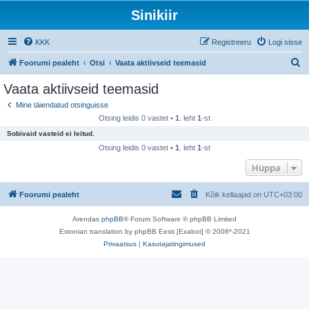
Sinikiir
KKK
Registreeru
Logi sisse
O
Foorumi pealeht
Otsi
Vaata aktiivseid teemasid
t
Vaata aktiivseid teemasid
s
Mine täiendatud otsinguisse
i
Otsing leidis 0 vastet •
1
. leht
1
-st
Sobivaid vasteid ei leitud.
Otsing leidis 0 vastet •
1
. leht
1
-st
Hüppa
Foorumi pealeht
Kõik kellaajad on
UTC+03:00
Arendas
phpBB
® Forum Software © phpBB Limited
Estonian translation by phpBB Eesti [Exabot] © 2008*-2021
Privaatsus
|
Kasutajatingimused