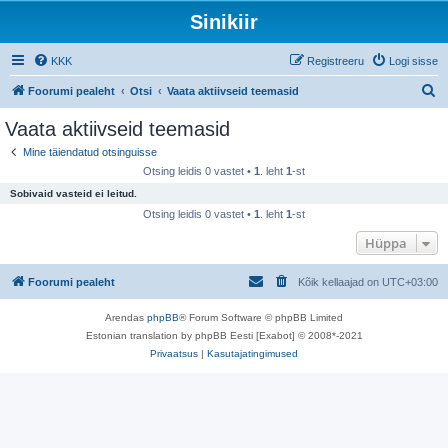
Sinikiir
KKK
Registreeru
Logi sisse
O
Foorumi pealeht
Otsi
Vaata aktiivseid teemasid
t
Vaata aktiivseid teemasid
s
Mine täiendatud otsinguisse
i
Otsing leidis 0 vastet •
1
. leht
1
-st
Sobivaid vasteid ei leitud.
Otsing leidis 0 vastet •
1
. leht
1
-st
Hüppa
Foorumi pealeht
Kõik kellaajad on
UTC+03:00
Arendas
phpBB
® Forum Software © phpBB Limited
Estonian translation by phpBB Eesti [Exabot] © 2008*-2021
Privaatsus
|
Kasutajatingimused