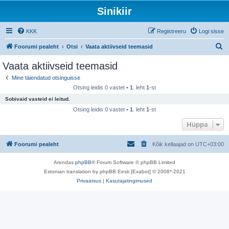
Sinikiir
KKK
Registreeru
Logi sisse
O
Foorumi pealeht
Otsi
Vaata aktiivseid teemasid
t
Vaata aktiivseid teemasid
s
Mine täiendatud otsinguisse
i
Otsing leidis 0 vastet •
1
. leht
1
-st
Sobivaid vasteid ei leitud.
Otsing leidis 0 vastet •
1
. leht
1
-st
Hüppa
Foorumi pealeht
Kõik kellaajad on
UTC+03:00
Arendas
phpBB
® Forum Software © phpBB Limited
Estonian translation by phpBB Eesti [Exabot] © 2008*-2021
Privaatsus
|
Kasutajatingimused