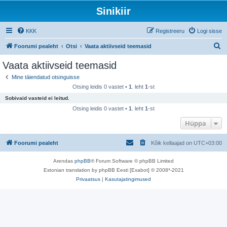
Sinikiir
KKK
Registreeru
Logi sisse
O
Foorumi pealeht
Otsi
Vaata aktiivseid teemasid
t
Vaata aktiivseid teemasid
s
Mine täiendatud otsinguisse
i
Otsing leidis 0 vastet •
1
. leht
1
-st
Sobivaid vasteid ei leitud.
Otsing leidis 0 vastet •
1
. leht
1
-st
Hüppa
Foorumi pealeht
Kõik kellaajad on
UTC+03:00
Arendas
phpBB
® Forum Software © phpBB Limited
Estonian translation by phpBB Eesti [Exabot] © 2008*-2021
Privaatsus
|
Kasutajatingimused