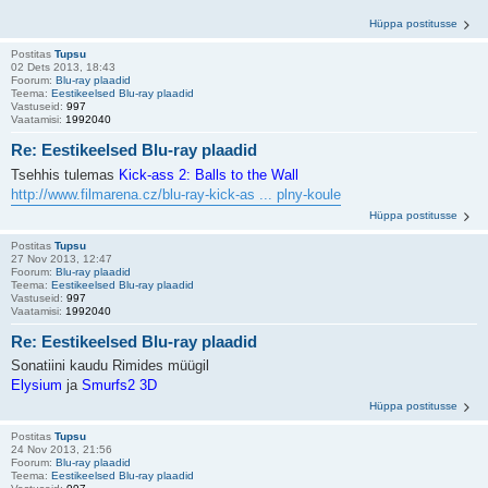
Hüppa postitusse
Postitas
Tupsu
02 Dets 2013, 18:43
Foorum:
Blu-ray plaadid
Teema:
Eestikeelsed Blu-ray plaadid
Vastuseid:
997
Vaatamisi:
1992040
Re: Eestikeelsed Blu-ray plaadid
Tsehhis tulemas
Kick-ass 2: Balls to the Wall
http://www.filmarena.cz/blu-ray-kick-as ... plny-koule
Hüppa postitusse
Postitas
Tupsu
27 Nov 2013, 12:47
Foorum:
Blu-ray plaadid
Teema:
Eestikeelsed Blu-ray plaadid
Vastuseid:
997
Vaatamisi:
1992040
Re: Eestikeelsed Blu-ray plaadid
Sonatiini kaudu Rimides müügil
Elysium
ja
Smurfs2 3D
Hüppa postitusse
Postitas
Tupsu
24 Nov 2013, 21:56
Foorum:
Blu-ray plaadid
Teema:
Eestikeelsed Blu-ray plaadid