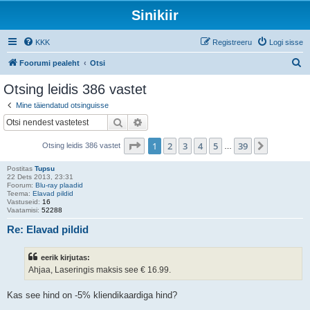
Sinikiir
KKK
Registreeru
Logi sisse
O
Foorumi pealeht
Otsi
t
Otsing leidis 386 vastet
s
Mine täiendatud otsinguisse
i
Otsi
Täiendatud otsing
1
. leht
39
-st
1
2
3
4
5
39
Järgmine
Otsing leidis 386 vastet
…
Postitas
Tupsu
22 Dets 2013, 23:31
Foorum:
Blu-ray plaadid
Teema:
Elavad pildid
Vastuseid:
16
Vaatamisi:
52288
Re: Elavad pildid
eerik kirjutas:
Ahjaa, Laseringis maksis see € 16.99.
Kas see hind on -5% kliendikaardiga hind?