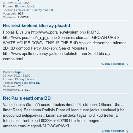
09 Nov 2013, 23:20
Foorum:
Blu-ray plaadid
Teema:
Eestikeelsed Blu-ray plaadid
Vastuseid:
997
Vaatamisi:
1992040
Re: Eestikeelsed Blu-ray plaadid
Poolas Elysium http://www.poral.eu/elysium.php R.I.P.D.
http://www.poral.eu/r_i_p_d.php Sonatiinis olemas : GROWN UPS 2,
WHITE HOUSE DOWN, THIS IS THE END Apollos detsembris tulemas
2D+3D combod Percy Jackson: Sea of Monsters
http://www.apollo.ee/percy-jackson-koletiste-meri-2d-3d-blu-ray-
combo.html...
Hüppa postitusse
Postitas
Tupsu
09 Nov 2013, 23:09
Foorum:
Blu-ray plaadid
Teema:
Päris eesti oma BD
Vastuseid:
240
Vaatamisi:
1017472
Re: Päris eesti oma BD
Vahelduseks üks hää uudis: Itaalias ilmub 24. oktoobril Officine Ubu alt
Ilmar Raagi Eestlanna Pariisis Plaat oli laenutuste jaoks saadaval juba
möödunud neljapäevast. Lisamaterjalideks tagasihoidlikud treiler ja
fotogalerii. Tootekood 8032807049298 http://ecx.images-
amazon.com/images/I/51OWGaPiWKL...
Hüppa postitusse