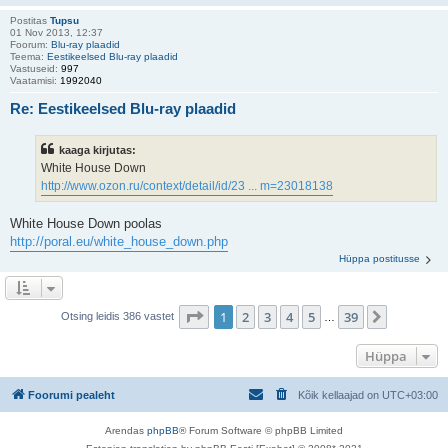
Postitas
Tupsu
01 Nov 2013, 12:37
Foorum:
Blu-ray plaadid
Teema:
Eestikeelsed Blu-ray plaadid
Vastuseid:
997
Vaatamisi:
1992040
Re: Eestikeelsed Blu-ray plaadid
kaaga kirjutas:
White House Down
http://www.ozon.ru/context/detail/id/23 ... m=23018138
White House Down poolas
http://poral.eu/white_house_down.php
Hüppa postitusse
1
. leht
39
-st
1
2
3
4
5
39
Järgmine
Otsing leidis 386 vastet
…
Hüppa
Foorumi pealeht
Kõik kellaajad on
UTC+03:00
Arendas
phpBB
® Forum Software © phpBB Limited