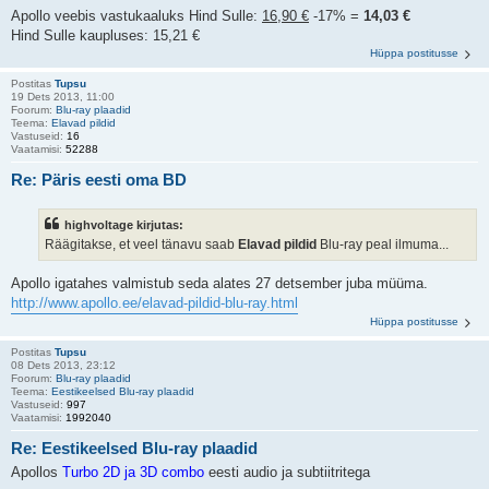
Apollo veebis vastukaaluks Hind Sulle:
16,90 €
-17% =
14,03 €
Hind Sulle kaupluses: 15,21 €
Hüppa postitusse
Postitas
Tupsu
19 Dets 2013, 11:00
Foorum:
Blu-ray plaadid
Teema:
Elavad pildid
Vastuseid:
16
Vaatamisi:
52288
Re: Päris eesti oma BD
highvoltage kirjutas:
Räägitakse, et veel tänavu saab
Elavad pildid
Blu-ray peal ilmuma...
Apollo igatahes valmistub seda alates 27 detsember juba müüma.
http://www.apollo.ee/elavad-pildid-blu-ray.html
Hüppa postitusse
Postitas
Tupsu
08 Dets 2013, 23:12
Foorum:
Blu-ray plaadid
Teema:
Eestikeelsed Blu-ray plaadid
Vastuseid:
997
Vaatamisi:
1992040
Re: Eestikeelsed Blu-ray plaadid
Apollos
Turbo 2D ja 3D combo
eesti audio ja subtiitritega