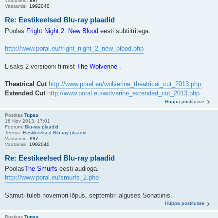
Vastuseid:
997
Vaatamisi:
1992040
Re: Eestikeelsed Blu-ray plaadid
Poolas
Fright Night 2: New Blood
eesti subtiitritega.
http://www.poral.eu/fright_night_2_new_blood.php
Lisaks 2 versiooni filmist
The Wolverine
.
Theatrical Cut
http://www.poral.eu/wolverine_theatrical_cut_2013.php
Extended Cut
http://www.poral.eu/wolverine_extended_cut_2013.php
Hüppa postitusse
Postitas
Tupsu
16 Nov 2013, 17:01
Foorum:
Blu-ray plaadid
Teema:
Eestikeelsed Blu-ray plaadid
Vastuseid:
997
Vaatamisi:
1992040
Re: Eestikeelsed Blu-ray plaadid
Poolas
The Smurfs
eesti audioga.
http://www.poral.eu/smurfs_2.php
Samuti tuleb novembri lõpus, septembri alguses Sonatiinis.
Hüppa postitusse
Postitas
Tupsu