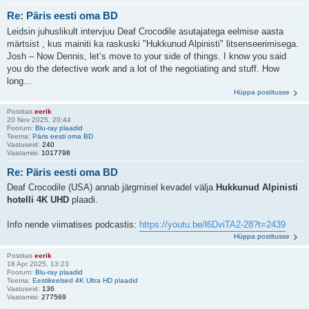
Re: Päris eesti oma BD
Leidsin juhuslikult intervjuu Deaf Crocodile asutajatega eelmise aasta
märtsist , kus mainiti ka raskuski "Hukkunud Alpinisti" litsenseerimisega.
Josh – Now Dennis, let’s move to your side of things. I know you said
you do the detective work and a lot of the negotiating and stuff. How
long...
Hüppa postitusse
Postitas
eerik
20 Nov 2025, 20:44
Foorum:
Blu-ray plaadid
Teema:
Päris eesti oma BD
Vastuseid:
240
Vaatamisi:
1017798
Re: Päris eesti oma BD
Deaf Crocodile (USA) annab järgmisel kevadel välja
Hukkunud Alpinisti
hotelli 4K UHD
plaadi.
Info nende viimatises podcastis:
https://youtu.be/l6DviTA2-28?t=2439
Hüppa postitusse
Postitas
eerik
18 Apr 2025, 13:23
Foorum:
Blu-ray plaadid
Teema:
Eestikeelsed 4K Ultra HD plaadid
Vastuseid:
136
Vaatamisi:
277569