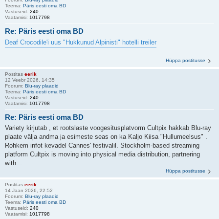
Teema:
Päris eesti oma BD
Vastuseid:
240
Vaatamisi:
1017798
Re: Päris eesti oma BD
Deaf Crocodile'i uus "Hukkunud Alpinisti" hotelli treiler
Hüppa postitusse
Postitas
eerik
12 Veebr 2026, 14:35
Foorum:
Blu-ray plaadid
Teema:
Päris eesti oma BD
Vastuseid:
240
Vaatamisi:
1017798
Re: Päris eesti oma BD
Variety kirjutab , et rootslaste voogesitusplatvorm Cultpix hakkab Blu-ray
plaate välja andma ja esimeste seas on ka Kaljo Kiisa "Hullumeelsus" .
Rohkem infot kevadel Cannes' festivalil. Stockholm-based streaming
platform Cultpix is moving into physical media distribution, partnering
with...
Hüppa postitusse
Postitas
eerik
14 Jaan 2026, 22:52
Foorum:
Blu-ray plaadid
Teema:
Päris eesti oma BD
Vastuseid:
240
Vaatamisi:
1017798