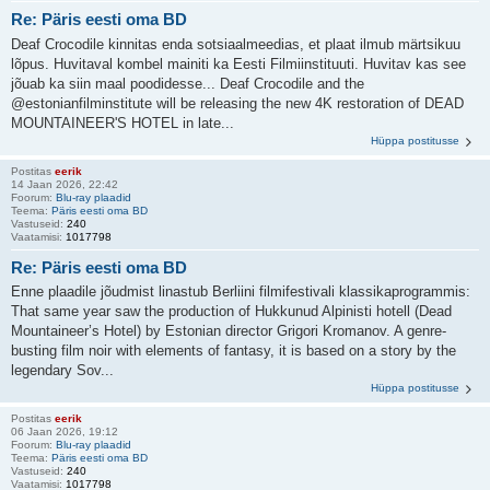
Re: Päris eesti oma BD
Deaf Crocodile kinnitas enda sotsiaalmeedias, et plaat ilmub märtsikuu
lõpus. Huvitaval kombel mainiti ka Eesti Filmiinstituuti. Huvitav kas see
jõuab ka siin maal poodidesse... Deaf Crocodile and the
@estonianfilminstitute will be releasing the new 4K restoration of DEAD
MOUNTAINEER'S HOTEL in late...
Hüppa postitusse
Postitas
eerik
14 Jaan 2026, 22:42
Foorum:
Blu-ray plaadid
Teema:
Päris eesti oma BD
Vastuseid:
240
Vaatamisi:
1017798
Re: Päris eesti oma BD
Enne plaadile jõudmist linastub Berliini filmifestivali klassikaprogrammis:
That same year saw the production of Hukkunud Alpinisti hotell (Dead
Mountaineer’s Hotel) by Estonian director Grigori Kromanov. A genre-
busting film noir with elements of fantasy, it is based on a story by the
legendary Sov...
Hüppa postitusse
Postitas
eerik
06 Jaan 2026, 19:12
Foorum:
Blu-ray plaadid
Teema:
Päris eesti oma BD
Vastuseid:
240
Vaatamisi:
1017798