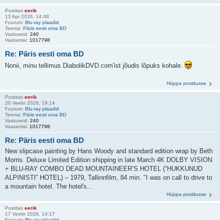
Postitas
eerik
13 Apr 2026, 14:48
Foorum:
Blu-ray plaadid
Teema:
Päris eesti oma BD
Vastuseid:
240
Vaatamisi:
1017798
Re: Päris eesti oma BD
Nonii, minu tellimus DiabolikDVD.com'ist jõudis lõpuks kohale.
Hüppa postitusse
Postitas
eerik
20 Veebr 2026, 19:14
Foorum:
Blu-ray plaadid
Teema:
Päris eesti oma BD
Vastuseid:
240
Vaatamisi:
1017798
Re: Päris eesti oma BD
New slipcase painting by Hans Woody and standard edition wrap by Beth
Morris. Deluxe Limited Edition shipping in late March 4K DOLBY VISION
+ BLU-RAY COMBO DEAD MOUNTAINEER’S HOTEL (“HUKKUNUD
ALPINISTI” HOTEL) – 1979, Tallinnfilm, 84 min. "I was on call to drive to
a mountain hotel. The hotel's...
Hüppa postitusse
Postitas
eerik
17 Veebr 2026, 14:17
Foorum:
Blu-ray plaadid