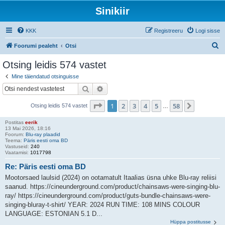
Sinikiir
KKK
Registreeru
Logi sisse
O
Foorumi pealeht
Otsi
t
Otsing leidis 574 vastet
s
Mine täiendatud otsinguisse
i
Otsi
Täiendatud otsing
1
. leht
58
-st
1
2
3
4
5
58
Järgmine
Otsing leidis 574 vastet
…
Postitas
eerik
13 Mai 2026, 18:16
Foorum:
Blu-ray plaadid
Teema:
Päris eesti oma BD
Vastuseid:
240
Vaatamisi:
1017798
Re: Päris eesti oma BD
Mootorsaed laulsid (2024) on ootamatult Itaalias üsna uhke Blu-ray reliisi
saanud. https://cineunderground.com/product/chainsaws-were-singing-blu-
ray/ https://cineunderground.com/product/guts-bundle-chainsaws-were-
singing-bluray-t-shirt/ YEAR: 2024 RUN TIME: 108 MINS COLOUR
LANGUAGE: ESTONIAN 5.1 D...
Hüppa postitusse