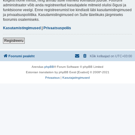
kõigest mõne minuti, ning annab sulle mitmeid võimalusi juurde. Foorumi
administraator võib anda registreeritud kasutajatele mitmeid olulisi õigusi ja
funktsioone veelgi. Enne registreerumist loe kindlasti läbi kasutamistingimused
ja privaatsuspoliitika. Kasutamistingimused on Sulle täielikuks järgmiseks
foorumis osalemiseks.
Kasutamistingimused
|
Privaatsuspoliis
Registreeru
Foorumi pealeht
Kõik kellaajad on
UTC+03:00
Arendas
phpBB
® Forum Software © phpBB Limited
Estonian translation by phpBB Eesti [Exabot] © 2008*-2021
Privaatsus
|
Kasutajatingimused