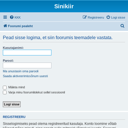
Sinikiir
KKK
Registreeru
Logi sisse
O
Foorumi pealeht
t
Pead sisse logima, et siin foorumis teemadele vastata.
s
i
Kasutajanimi:
Parool:
Ma unustasin oma parooli
Saada aktiveerimissõnum uuesti
Mäleta mind
Varja minu foorumilolekut sellel sessioonil
REGISTREERU
Sisselogimiseks pead olema registreeritud kasutaja. Konto loomine võtab