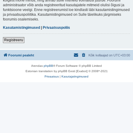
kõigest mõne minuti, ning annab sulle mitmeid võimalusi juurde. Foorumi
administraator võib anda registreeritud kasutajatele mitmeid olulisi õigusi ja
funktsioone veelgi. Enne registreerumist loe kindlasti läbi kasutamistingimused
ja privaatsuspoliitika. Kasutamistingimused on Sulle täielikuks järgmiseks
foorumis osalemiseks.
Kasutamistingimused
|
Privaatsuspoliis
Registreeru
Foorumi pealeht
Kõik kellaajad on
UTC+03:00
Arendas
phpBB
® Forum Software © phpBB Limited
Estonian translation by phpBB Eesti [Exabot] © 2008*-2021
Privaatsus
|
Kasutajatingimused