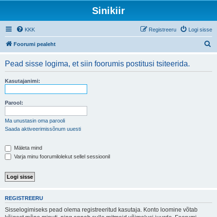
Sinikiir
KKK
Registreeru
Logi sisse
O
Foorumi pealeht
t
Pead sisse logima, et siin foorumis postitusi tsiteerida.
s
i
Kasutajanimi:
Parool:
Ma unustasin oma parooli
Saada aktiveerimissõnum uuesti
Mäleta mind
Varja minu foorumilolekut sellel sessioonil
REGISTREERU
Sisselogimiseks pead olema registreeritud kasutaja. Konto loomine võtab