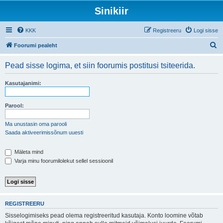
Sinikiir
KKK
Registreeru
Logi sisse
O
Foorumi pealeht
t
Pead sisse logima, et siin foorumis postitusi tsiteerida.
s
i
Kasutajanimi:
Parool:
Ma unustasin oma parooli
Saada aktiveerimissõnum uuesti
Mäleta mind
Varja minu foorumilolekut sellel sessioonil
REGISTREERU
Sisselogimiseks pead olema registreeritud kasutaja. Konto loomine võtab