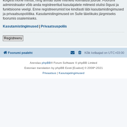
kõigest mõne minuti, ning annab sulle mitmeid võimalusi juurde. Foorumi
administraator võib anda registreeritud kasutajatele mitmeid olulisi õigusi ja
funktsioone veelgi. Enne registreerumist loe kindlasti läbi kasutamistingimused
ja privaatsuspoliitika. Kasutamistingimused on Sulle täielikuks järgmiseks
foorumis osalemiseks.
Kasutamistingimused
|
Privaatsuspoliis
Registreeru
Foorumi pealeht
Kõik kellaajad on
UTC+03:00
Arendas
phpBB
® Forum Software © phpBB Limited
Estonian translation by phpBB Eesti [Exabot] © 2008*-2021
Privaatsus
|
Kasutajatingimused