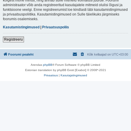
kõigest mõne minuti, ning annab sulle mitmeid võimalusi juurde. Foorumi
administraator võib anda registreeritud kasutajatele mitmeid olulisi õigusi ja
funktsioone veelgi. Enne registreerumist loe kindlasti läbi kasutamistingimused
ja privaatsuspoliitika. Kasutamistingimused on Sulle täielikuks järgmiseks
foorumis osalemiseks.
Kasutamistingimused
|
Privaatsuspoliis
Registreeru
Foorumi pealeht
Kõik kellaajad on
UTC+03:00
Arendas
phpBB
® Forum Software © phpBB Limited
Estonian translation by phpBB Eesti [Exabot] © 2008*-2021
Privaatsus
|
Kasutajatingimused