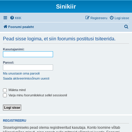
Sinikiir
KKK
Registreeru
Logi sisse
O
Foorumi pealeht
t
Pead sisse logima, et siin foorumis postitusi tsiteerida.
s
i
Kasutajanimi:
Parool:
Ma unustasin oma parooli
Saada aktiveerimissõnum uuesti
Mäleta mind
Varja minu foorumilolekut sellel sessioonil
REGISTREERU
Sisselogimiseks pead olema registreeritud kasutaja. Konto loomine võtab