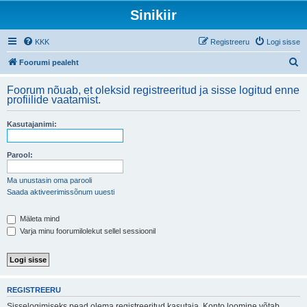
Sinikiir
KKK
Registreeru
Logi sisse
O
Foorumi pealeht
t
Foorum nõuab, et oleksid registreeritud ja sisse logitud enne
s
profiilide vaatamist.
i
Kasutajanimi:
Parool:
Ma unustasin oma parooli
Saada aktiveerimissõnum uuesti
Mäleta mind
Varja minu foorumilolekut sellel sessioonil
REGISTREERU
Sisselogimiseks pead olema registreeritud kasutaja. Konto loomine võtab