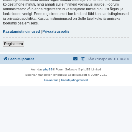
kõigest mõne minuti, ning annab sulle mitmeid võimalusi juurde. Foorumi
administraator võib anda registreeritud kasutajatele mitmeid olulisi õigusi ja
funktsioone veelgi. Enne registreerumist loe kindlasti läbi kasutamistingimused
ja privaatsuspoliitika. Kasutamistingimused on Sulle täielikuks järgmiseks
foorumis osalemiseks.
Kasutamistingimused
|
Privaatsuspoliis
Registreeru
Foorumi pealeht
Kõik kellaajad on
UTC+03:00
Arendas
phpBB
® Forum Software © phpBB Limited
Estonian translation by phpBB Eesti [Exabot] © 2008*-2021
Privaatsus
|
Kasutajatingimused