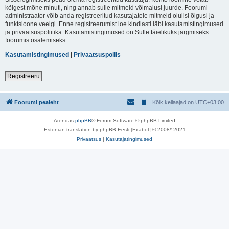
kõigest mõne minuti, ning annab sulle mitmeid võimalusi juurde. Foorumi
administraator võib anda registreeritud kasutajatele mitmeid olulisi õigusi ja
funktsioone veelgi. Enne registreerumist loe kindlasti läbi kasutamistingimused
ja privaatsuspoliitika. Kasutamistingimused on Sulle täielikuks järgmiseks
foorumis osalemiseks.
Kasutamistingimused
|
Privaatsuspoliis
Registreeru
Foorumi pealeht
Kõik kellaajad on
UTC+03:00
Arendas
phpBB
® Forum Software © phpBB Limited
Estonian translation by phpBB Eesti [Exabot] © 2008*-2021
Privaatsus
|
Kasutajatingimused