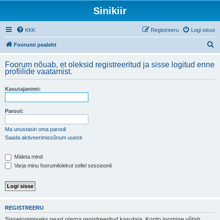
Sinikiir
KKK
Registreeru
Logi sisse
O
Foorumi pealeht
t
Foorum nõuab, et oleksid registreeritud ja sisse logitud enne
s
profiilide vaatamist.
i
Kasutajanimi:
Parool:
Ma unustasin oma parooli
Saada aktiveerimissõnum uuesti
Mäleta mind
Varja minu foorumilolekut sellel sessioonil
REGISTREERU
Sisselogimiseks pead olema registreeritud kasutaja. Konto loomine võtab