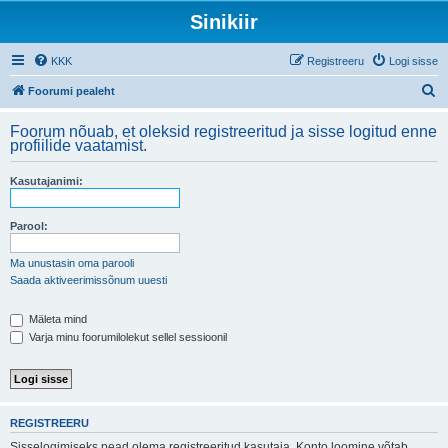
Sinikiir
KKK
Registreeru
Logi sisse
O
Foorumi pealeht
t
Foorum nõuab, et oleksid registreeritud ja sisse logitud enne
s
profiilide vaatamist.
i
Kasutajanimi:
Parool:
Ma unustasin oma parooli
Saada aktiveerimissõnum uuesti
Mäleta mind
Varja minu foorumilolekut sellel sessioonil
REGISTREERU
Sisselogimiseks pead olema registreeritud kasutaja. Konto loomine võtab