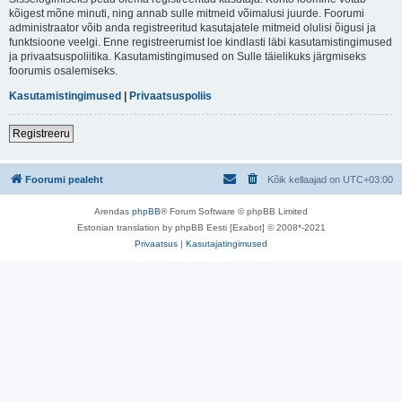
kõigest mõne minuti, ning annab sulle mitmeid võimalusi juurde. Foorumi
administraator võib anda registreeritud kasutajatele mitmeid olulisi õigusi ja
funktsioone veelgi. Enne registreerumist loe kindlasti läbi kasutamistingimused
ja privaatsuspoliitika. Kasutamistingimused on Sulle täielikuks järgmiseks
foorumis osalemiseks.
Kasutamistingimused
|
Privaatsuspoliis
Registreeru
Foorumi pealeht
Kõik kellaajad on
UTC+03:00
Arendas
phpBB
® Forum Software © phpBB Limited
Estonian translation by phpBB Eesti [Exabot] © 2008*-2021
Privaatsus
|
Kasutajatingimused